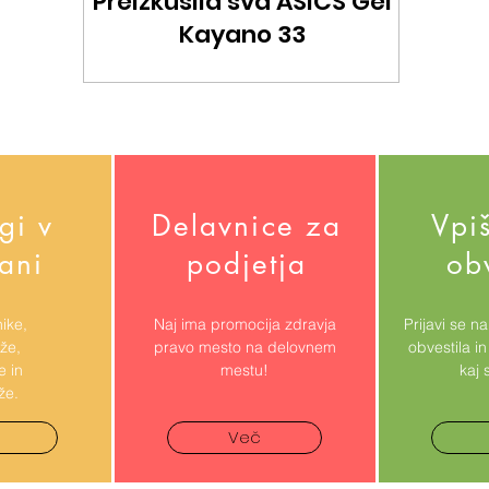
Preizkusila sva ASICS Gel
Kayano 33
gi v
Delavnice za
Vpiš
jani
podjetja
ob
ike,
Naj ima promocija zdravja
Prijavi se n
že,
pravo mesto na delovnem
obvestila i
e in
mestu!
kaj 
že.
Več