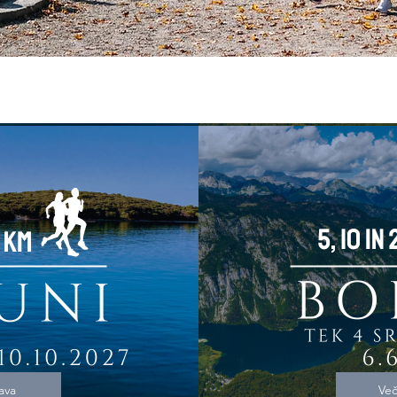
java
Več