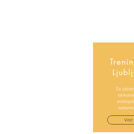
Trenin
Ljubl
Za začetn
lahkotne
srednjež
težavne
Več