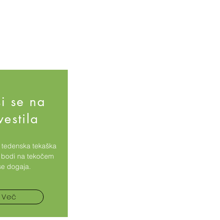
i se na
vestila
a tedenska tekaška
n bodi na tekočem
se dogaja.
Več