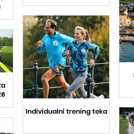
a
za
26
Individualni trening teka