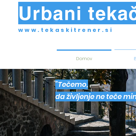
Urbani tekač
www.tekaskitrener.si
Domov
B
"Tečemo,
da življenje ne teče mi