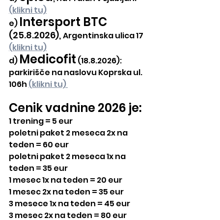
(klikni tu)
Intersport BTC
e) 
(25.8.2026), 
Argentinska ulica 17 
(klikni tu)
Medicofit
d) 
 (18.8.2026): 
parkirišče na naslovu Koprska ul. 
106h 
(klikni tu) 
Cenik vadnine 2026 je:
1 trening = 5 eur
poletni paket 2 meseca 2x na 
teden = 60 eur
poletni paket 2 meseca 1x na 
teden = 35 eur
1 mesec 1x na teden = 20 eur
1 mesec 2x na teden = 35 eur
3 mesece 1x na teden = 45 eur
3 mesec 2x na teden = 80 eur