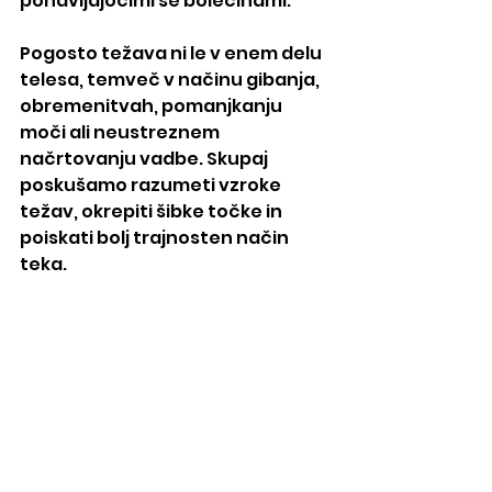
ponavljajočimi se bolečinami.
Pogosto težava ni le v enem delu 
telesa, temveč v načinu gibanja, 
obremenitvah, pomanjkanju 
moči ali neustreznem 
načrtovanju vadbe. Skupaj 
poskušamo razumeti vzroke 
težav, okrepiti šibke točke in 
poiskati bolj trajnosten način 
teka.