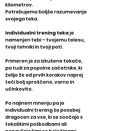
kilometrov.
Potrebujemo boljše razumevanje 
svojega teka.
Individualni trening teka
 je 
namenjen tebi – tvojemu telesu, 
tvoji tehniki in tvoji poti.
Primeren je za izkušene tekače, 
pa tudi za popolne začetnike, ki 
želijo že od prvih korakov naprej 
teči bolj sproščeno, varno in 
učinkovito.
Po najinem mnenju pa je 
individualni trening še posebej 
dragocen za vse, ki se soočajo s 
tekaškimi poškodbami ali 