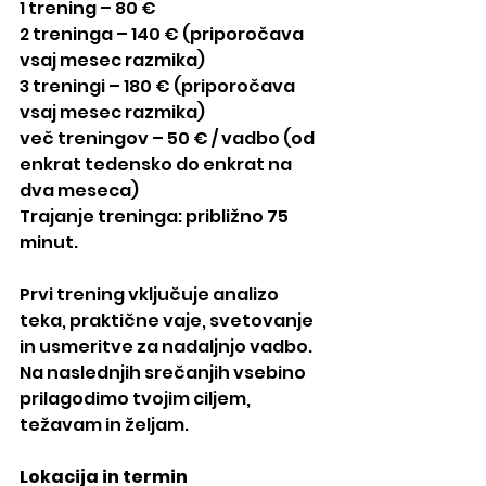
1 trening – 80 €
2 treninga – 140 € (priporočava 
vsaj mesec razmika)
3 treningi – 180 € (priporočava 
vsaj mesec razmika)
več treningov – 50 € / vadbo (od 
enkrat tedensko do enkrat na 
dva meseca)
Trajanje treninga: približno 75 
minut.
Prvi trening vključuje analizo 
teka, praktične vaje, svetovanje 
in usmeritve za nadaljnjo vadbo.
Na naslednjih srečanjih vsebino 
prilagodimo tvojim ciljem, 
težavam in željam.
Lokacija in termin