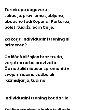
Termin: po dogovoru
Lokacija: praviloma Ljubljana, 
občasno tudi Koper ali Portorož, 
poleti tudi Žalec in Celje.
Za koga individualni trening ni 
primeren?
Če iščeš bližnjico brez truda, 
verjetno ne bo pravi zate.
Če ne želiš ničesar spremeniti v 
svojem načinu vadbe ali 
razmišljanja, tudi ne.
Individualni trening kot darilo
Takšen trening je lahko tudi zelo 