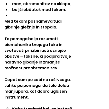
manj obremenitev na sklepe,
boljši občutek med tekom.
Med tekom posnameva tudi 
gibanje gležnja in stopala.
To pomaga bolje razumeti 
biomehaniko tvojega teka in 
svetovati pri izbiri ustreznejše 
obutve – takšne, ki podpira tvoje 
naravno gibanje in zmanjša 
možnost preobremenitev.
Copat sam po sebi ne reši vsega.
Lahko pa pomaga, da telo dela z 
manj upora. Kot dobro uglašen 
instrument.
Kako trenirati bolj celostno?