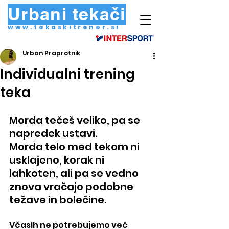
Urbani tekači
www.tekaskitrener.si
Urban Praprotnik
Individualni trening
teka
Morda tečeš veliko, pa se 
napredek ustavi.
Morda telo med tekom ni 
usklajeno, korak ni 
lahkoten, ali pa se vedno 
znova vračajo podobne 
težave in bolečine.
Včasih ne potrebujemo več 