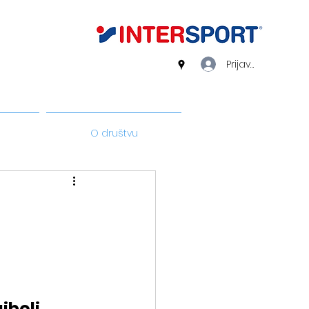
Prijava
O društvu
jbolj 