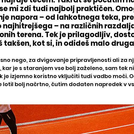
e mi zdi tudi najbolj praktičen. Omo
nje napora – od lahkotnega teka, pre
 najhitrejšega – na različnih razdalja
onih terena. Tek je prilagodljiv, dost
š takšen, kot si, in odideš malo drug
esno nego, za dvigovanje pripravljenosti ali za n
 kar je s staranjem vse bolj zaželeno, sam tek ni 
k je izjemno koristno vključiti tudi vadbo moči. 
lotil bolj načrtno, čutim dodaten napredek v vse