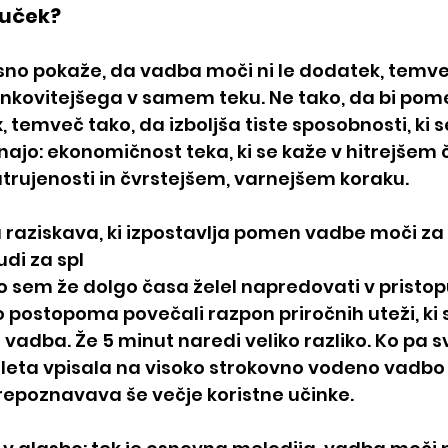
ljuček?
sno pokaže, da vadba moči ni le dodatek, temveč
inkovitejšega v samem teku. Ne tako, da bi po
temveč tako, da izboljša tiste sposobnosti, ki se
ajo: ekonomičnost teka, ki se kaže v hitrejšem č
utrujenosti in čvrstejšem, varnejšem koraku. 
 raziskava, ki izpostavlja pomen vadbe moči za
udi za spl
o sem že dolgo časa želel napredovati v pristop
postopoma povečali razpon priročnih uteži, ki 
 vadba. Že 5 minut naredi veliko razliko. Ko pa sv
leta vpisala na visoko strokovno vodeno vadbo 
repoznavava še večje koristne učinke.