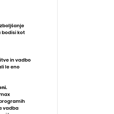
zboljšanje 
bodisi kot 
itve in vadbo 
li le eno 
eni.
₂max 
 programih 
a vadba 