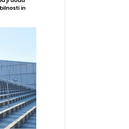
a ji doda 
lnosti in 