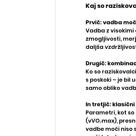
Kaj so raziskova
Prvič: vadba moč
Vadba z visokimi 
zmogljivosti, mer
daljša vzdržljivos
Drugič: kombinaci
Ko so raziskovalc
s poskoki – je bil 
samo obliko vadb
In tretjič: klasič
Parametri, kot so
(vVO₂max), presno
vadbe moči niso 