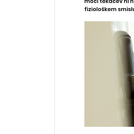
moči tekačev ni na
fiziološkem smisl