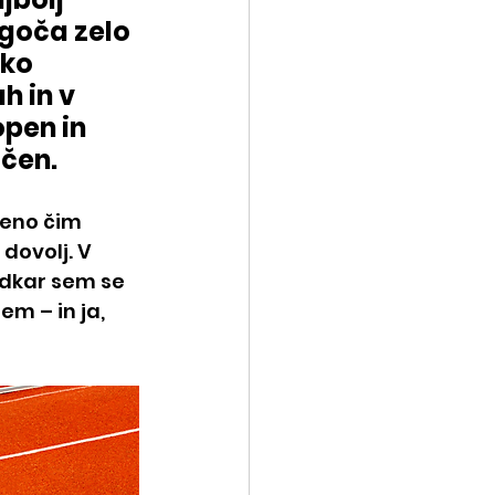
goča zelo 
ko 
h in v 
open in 
ačen.
jeno čim 
dovolj. V 
Odkar sem se 
m – in ja, 