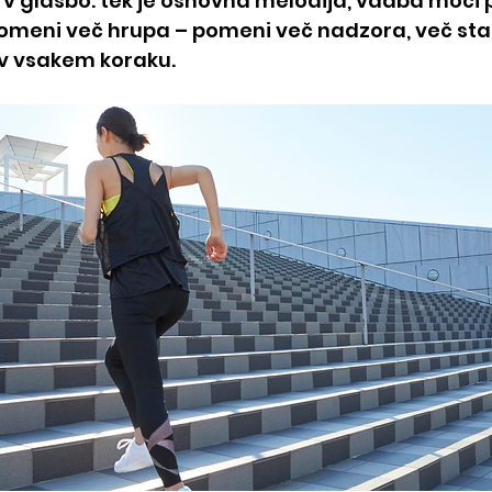
 glasbo: tek je osnovna melodija, vadba moči p
meni več hrupa – pomeni več nadzora, več stabi
 v vsakem koraku.