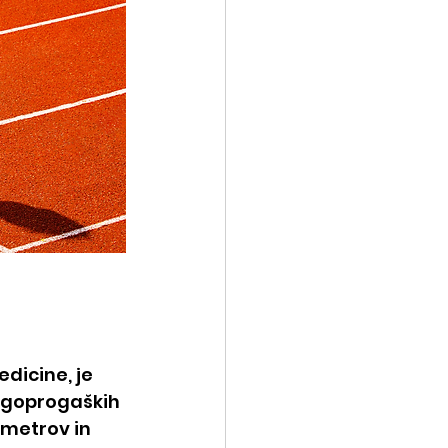
dicine, je 
lgoprogaških 
 metrov in 