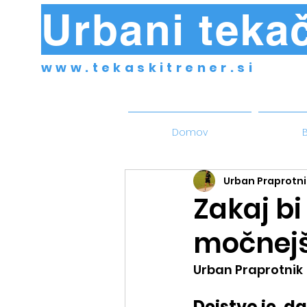
Urbani tekač
www.tekaskitrener.si
Domov
B
Urban Praprotni
Zakaj bi 
močnejš
Urban Praprotnik
Dejstvo je, d