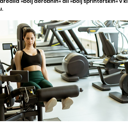
redila »bolj aerobnih« ali »bolj sprinterskih« v 
u.