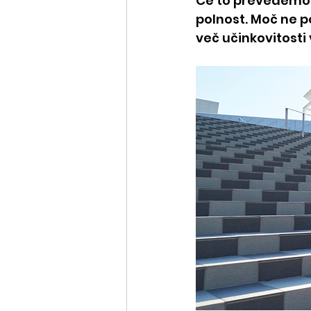
Če to prevedemo v
polnost. 
Moč ne po
več učinkovitosti