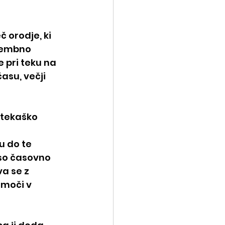
 orodje, ki 
membno 
 pri teku na 
asu, večji 
 tekaško 
u do te 
so časovno 
a se z 
moči v 