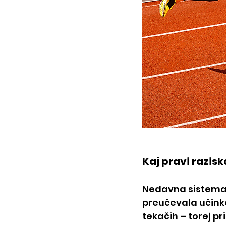
Kaj pravi razis
Nedavna sistemati
preučevala učinke
tekačih – torej pr