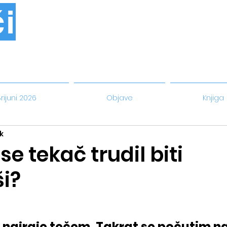
i
rijuni 2026
Objave
Knjiga
k
se tekač trudil biti
i?
a najraje tečem. Takrat se počutim na