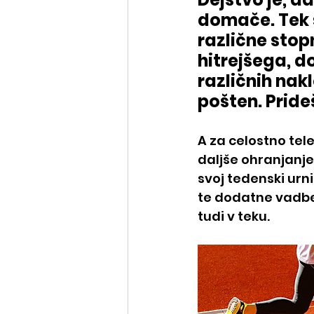
domače. Tek s
različne stop
hitrejšega, do
različnih nakl
pošten. Pride
A za celostno tel
daljše ohranjanje,
svoj tedenski urni
te dodatne vadbe 
tudi v teku.