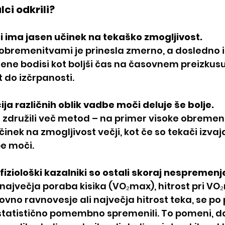
lci odkrili?
i ima jasen učinek na tekaško zmogljivost.
obremenitvami je prinesla zmerno, a dosledno i
jene bodisi kot boljši čas na časovnem preizkusu 
t do izčrpanosti.
ja različnih oblik vadbe moči deluje še bolje.
i združili več metod – na primer visoke obremen
učinek na zmogljivost večji, kot če so tekači izvaja
e moči.
ni fiziološki kazalniki so ostali skoraj nespremenj
 največja poraba kisika (VO₂max), hitrost pri VO
vno ravnovesje ali največja hitrost teka, se po
statistično pomembno spremenili. To pomeni, d