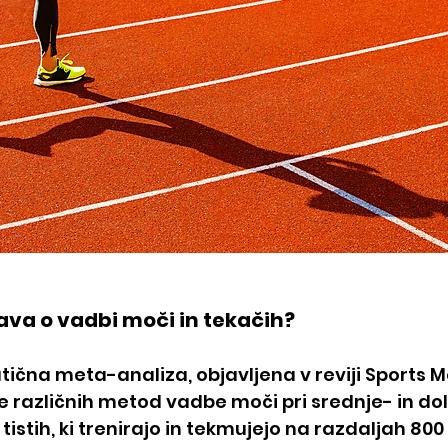
kava o vadbi moči in tekačih?
čna meta-analiza, objavljena v reviji Sports Me
 različnih metod vadbe moči pri srednje- in do
i tistih, ki trenirajo in tekmujejo na razdaljah 800