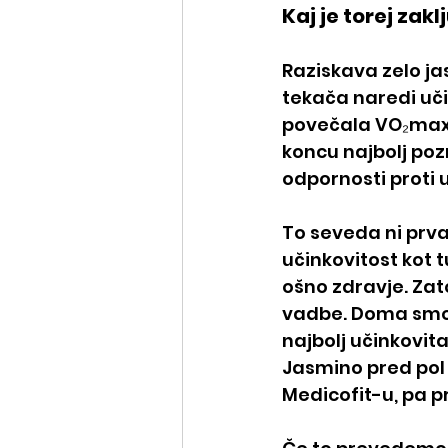
Kaj je torej zak
Raziskava zelo ja
tekača naredi uč
povečala VO₂max, 
koncu najbolj pozn
odpornosti proti 
To seveda ni prva
učinkovitost kot t
ošno zdravje. Zat
vadbe. Doma smo 
najbolj učinkovita
Jasmino pred pol 
Medicofit-u, pa p