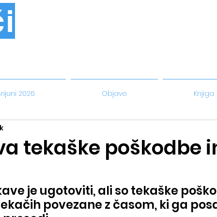
i
rijuni 2026
Objave
Knjiga
k
va tekaške poškodbe i
ve je ugotoviti, ali so tekaške poško
tekačih povezane z časom, ki ga pos