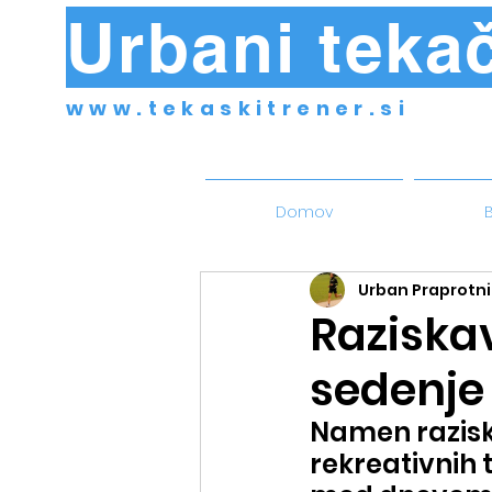
Urbani tekač
www.tekaskitrener.si
Domov
B
Urban Praprotni
Raziska
sedenje
Namen raziska
rekreativnih 