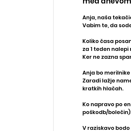
med dnevom p
Anja, naša tekači
Vabim te, da sodel
Koliko časa posame
za 1 teden nalepi
Ker ne zazna spanj
Anja bo merilnike
Zaradi lažje name
kratkih hlačah. 
Ko napravo po en
poškodb/bolečin)
V raziskavo bodo v 