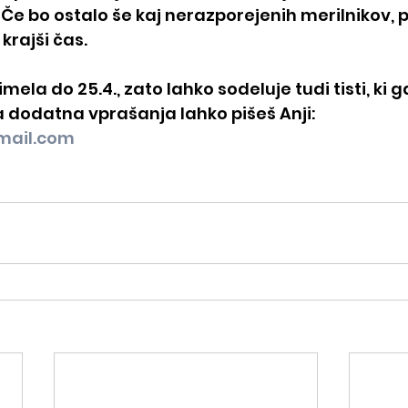
 Če bo ostalo še kaj nerazporejenih merilnikov, pa
o krajši čas.
mela do 25.4., zato lahko sodeluje tudi tisti, ki g
a dodatna vprašanja lahko pišeš Anji: 
mail.com