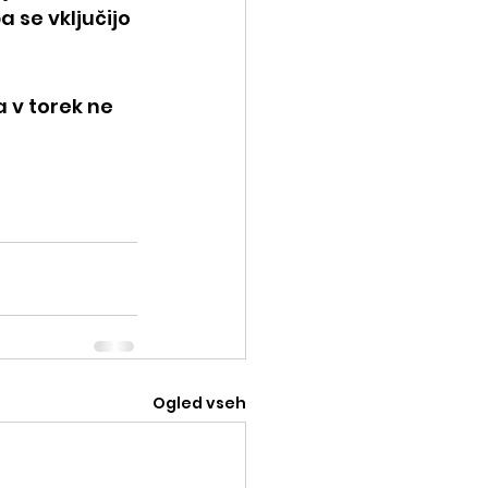
 se vključijo 
a v torek ne 
Ogled vseh