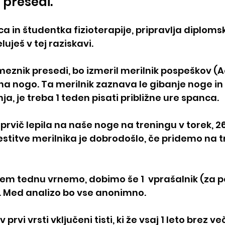
resedi. 
ca in študentka fizioterapije, pripravlja diploms
uješ v tej raziskavi.
znik presedi, bo izmeril merilnik pospeškov (Act
 na nogo. Ta merilnik zaznava le gibanje noge in
a, je treba 1 teden pisati približne ure spanca. 
 prvič lepila na naše noge na treningu v torek, 2
stitve merilnika je dobrodošlo, če pridemo na t
em tednu vrnemo, dobimo še 1  vprašalnik (za p
. Med analizo bo vse anonimno.
prvi vrsti vključeni tisti, ki že vsaj 1 leto brez več