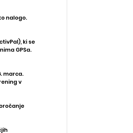
ko nalogo.
ivPal), ki se 
 nima GPSa. 
6. marca.
rening v 
oročanje 
jih 