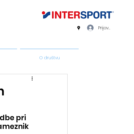
Prijava
O društvu
n
dbe pri 
ameznik 