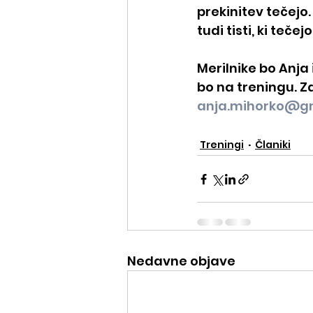
prekinitev tečejo.
tudi tisti, ki tečej
Merilnike bo Anja i
bo na treningu. Z
anja.mihorko@g
Treningi
Članiki
Nedavne objave