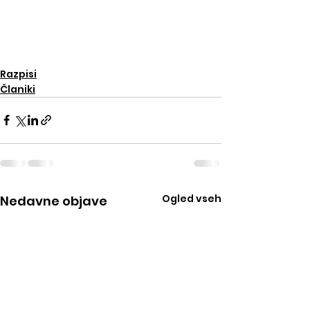
Razpisi
Članiki
Ogled vseh
Nedavne objave