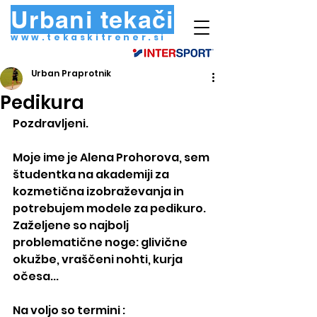
Urbani tekači
www.tekaskitrener.si
Urban Praprotnik
Pedikura
Pozdravljeni.
Moje ime je Alena Prohorova, sem 
študentka na akademiji za 
kozmetična izobraževanja in 
potrebujem modele za pedikuro. 
Zaželjene so najbolj 
problematične noge: glivične 
okužbe, vraščeni nohti, kurja 
očesa... 
Na voljo so termini :