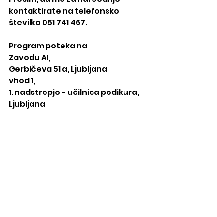
kontaktirate na telefonsko 
številko 
051 741 467
.
Program poteka na
Zavodu AI,
Gerbičeva 51 a, Ljubljana
vhod 1,
1. nadstropje - učilnica pedikura, 
Ljubljana