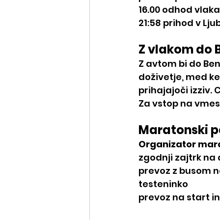
16.00 odhod vlak
21:58 prihod v Lju
Z vlakom do B
Z avtom bi do Bene
doživetje, med ke
prihajajoči izziv.
Za vstop na vmesn
Maratonski p
Organizator mara
zgodnji zajtrk n
prevoz z busom na
testeninko
prevoz na start in