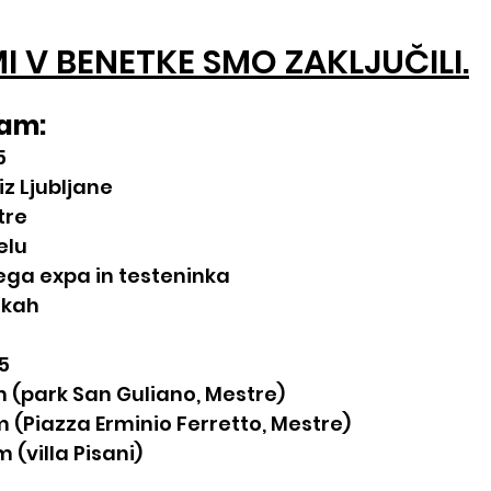
I V BENETKE SMO ZAKLJUČILI.
ram:
5 
iz Ljubljane
tre
elu
ga expa in testeninka
tkah
5
km (park San Guliano, Mestre)
m (Piazza Erminio Ferretto, Mestre)
 (villa Pisani)