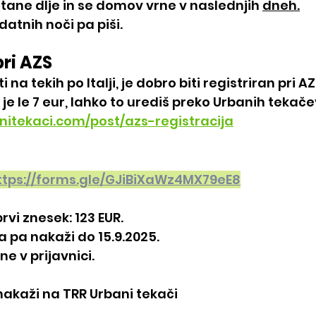
stane dlje in se domov vrne v naslednjih 
dneh.
datnih noči pa piši.
pri AZS
 na tekih po Italji, je dobro biti registriran pri AZ
 je le 7 eur, lahko to urediš preko Urbanih tekačev
nitekaci.com/post/azs-registracija
ttps://forms.gle/GJiBiXaWz4MX79eE8
prvi znesek: 123 EUR.
a pa nakaži do 15.9.2025.
e v prijavnici.
akaži na TRR Urbani tekači