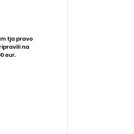
om tja pravo 
pravili na 
0 eur.