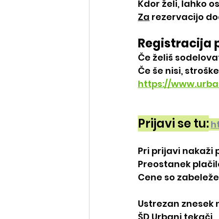
Kdor želi, lahko o
Za
 rezervacijo do
Registracija 
Če želiš sodelovati
Če še nisi, stroške
https://www.urba
Prijavi se tu:
h
Pri prijavi nakaži 
Preostanek plačil
Cene so zabeležen
Ustrezan znesek n
ŠD Urbani tekači