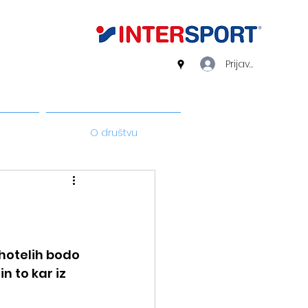
Prijava
O društvu
hotelih bodo 
n to kar iz 