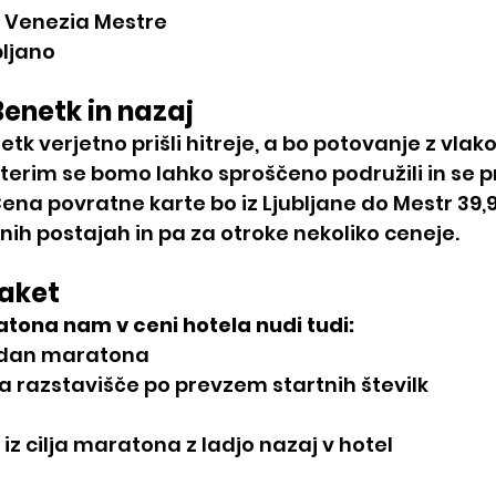
a Venezia Mestre
bljano
enetk in nazaj
tk verjetno prišli hitreje, a bo potovanje z vlak
terim se bomo lahko sproščeno podružili in se pri
 Cena povratne karte bo iz Ljubljane do Mestr 39,9
ih postajah in pa za otroke nekoliko ceneje. 
aket
tona nam v ceni hotela nudi tudi:
a dan maratona
 razstavišče po prevzem startnih številk
 iz cilja maratona z ladjo nazaj v hotel