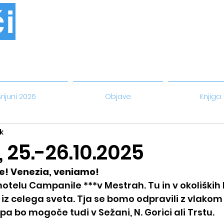
i
rijuni 2026
Objave
Knjiga
k
 25.-26.10.2025
e! Venezia, veniamo! 
hotelu Campanile ***v Mestrah. Tu in v okoliških 
iz celega sveta. Tja se bomo odpravili z vlakom i
 pa bo mogoče tudi v Sežani, N. Gorici ali Trstu. 