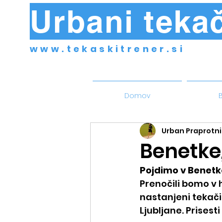
Urbani tekač
www.tekaskitrener.si
Domov
B
Urban Praprotni
Benetke,
Pojdimo v Benetk
Prenočili bomo v 
nastanjeni tekači 
Ljubljane. Prisesti