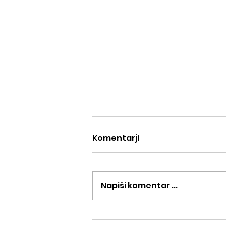
Komentarji
Napiši komentar ...
Tekaška delavnica,