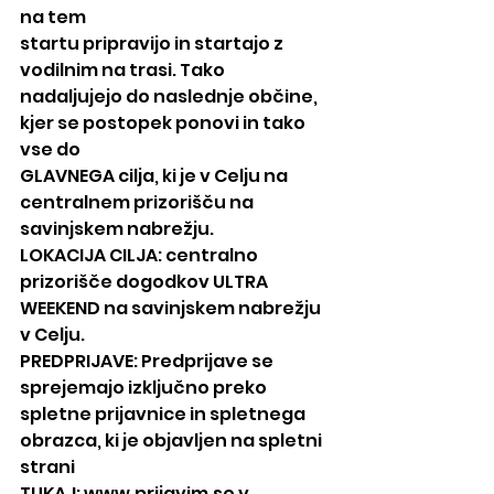
na tem
startu pripravijo in startajo z 
vodilnim na trasi. Tako 
nadaljujejo do naslednje občine, 
kjer se postopek ponovi in tako 
vse do
GLAVNEGA cilja, ki je v Celju na 
centralnem prizorišču na 
savinjskem nabrežju.
LOKACIJA CILJA: centralno 
prizorišče dogodkov ULTRA 
WEEKEND na savinjskem nabrežju 
v Celju.
PREDPRIJAVE: Predprijave se 
sprejemajo izključno preko 
spletne prijavnice in spletnega 
obrazca, ki je objavljen na spletni 
strani
TUKAJ: www.prijavim.se v 