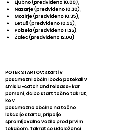
Ljubno (predvideno 10.00),
Nazarje (predvideno 10.30),
Mozirje (predvideno 10.35),
Letuš (predvideno 10.55),
Polzela (predvideno 11.25),
Žalec (predvideno 12.00)
POTEK STARTOV: starti v 
posamezni občini bodo potekali v 
smislu »catch and release« kar 
pomeni, da bo start točno takrat, 
ko v
posamezno občino na točno 
lokacijo starta, pripelje 
spremljevalno vozilo pred prvim 
tekačem. Takrat se udeleženci 