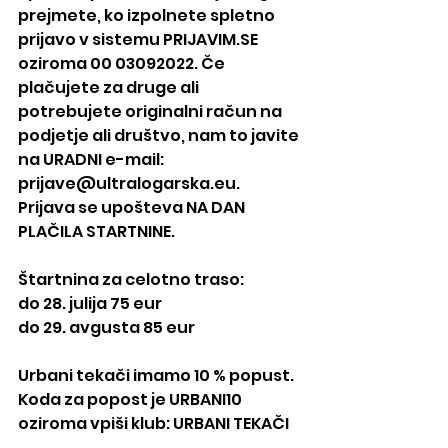
prejmete, ko izpolnete spletno 
prijavo v sistemu PRIJAVIM.SE 
oziroma 00 03092022. Če 
plačujete za druge ali 
potrebujete originalni račun na 
podjetje ali društvo, nam to javite 
na URADNI e-mail: 
prijave@ultralogarska.eu. 
Prijava se upošteva NA DAN 
PLAČILA STARTNINE.
Štartnina za celotno traso:
do 28. julija 75 eur
do 29. avgusta 85 eur
Urbani tekači imamo 10 % popust.
Koda za popost je URBANI10 
oziroma vpiši klub: URBANI TEKAČI