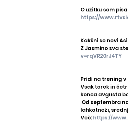
O užitku sem pisal 
https://www.rtvs
Kakšni so novi As
Z Jasmino sva stekl
v=rqVR20rJ4TY
Pridi na trening v 
Vsak torek in četr
konca avgusta bo
 Od septembra nap
lahkotneži, srednj
Več: 
https://www.