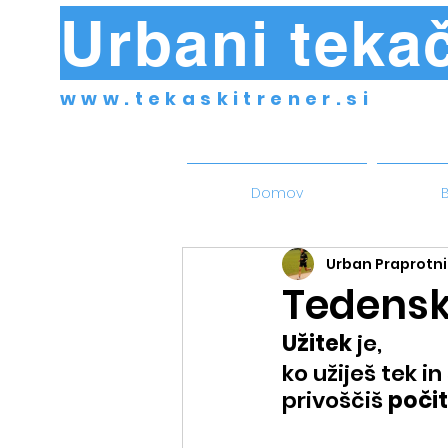
Urbani tekač
www.tekaskitrener.si
Domov
B
Urban Praprotni
Tedensko
Užitek
 je,
ko užiješ tek in
privoščiš 
poči