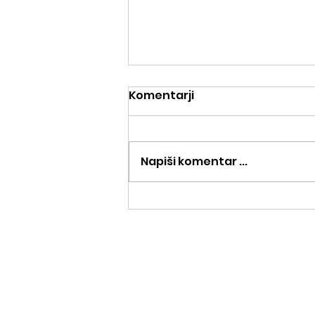
Komentarji
Napiši komentar ...
Ravnotežje, 27.6.2023