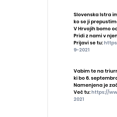
Slovenska Istra ima
ko se ji prepustimo
V Hrvojih bomo od
Pridi z nami v nje
Prijavi se tu: 
https
9-2021
Vabim te na triur
ki bo 6. septembra 
Namenjena je zač
Več tu: 
https://w
2021