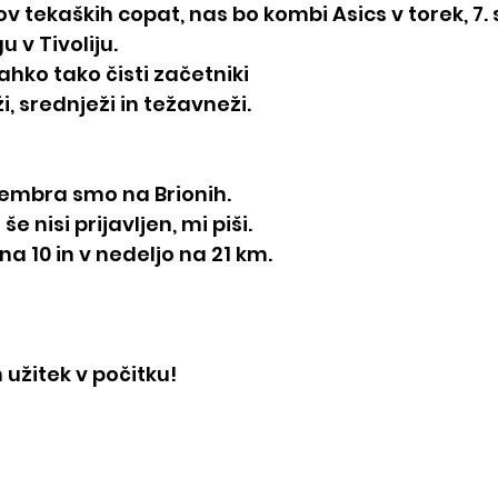
v tekaških copat, nas bo kombi Asics v torek, 7.
u v Tivoliju.
ahko tako čisti začetniki
i, srednježi in težavneži. 
tembra smo na Brionih.
 še nisi prijavljen, mi piši.
a 10 in v nedeljo na 21 km.
n užitek v počitku!