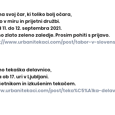
 svoj čar, ki toliko bolj očara,
 v miru in prijetni družbi.
 11. do 12. septembra 2021.
no zlato zeleno zaledje. Prosim pohiti s prijavo.
://www.urbanitekaci.com/post/tabor-v-slovenski
no tekaška delavnico,
ob 17. uri v Ljubljani.
etnikom in izkušenim tekačem.
ww.urbanitekaci.com/post/teka%C5%A1ka-delav