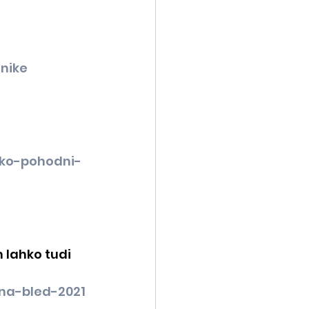
nike
1ko-pohodni-
m lahko tudi 
-na-bled-2021