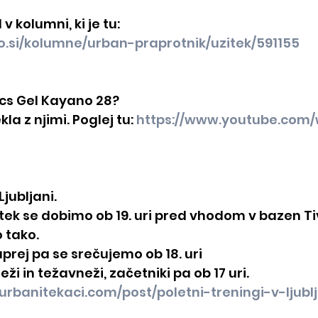
v kolumni, ki je tu:
lo.si/kolumne/urban-praprotnik/uzitek/591155
ics Gel Kayano 28?
a z njimi. Poglej tu: 
https://www.youtube.com
Ljubljani.
tek se dobimo ob 19. uri pred vhodom v bazen Tiv
 tako.
rej pa se srečujemo ob 18. uri
eži in težavneži, začetniki pa ob 17 uri.
urbanitekaci.com/post/poletni-treningi-v-ljubl