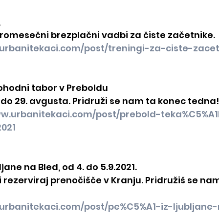
,
 tromesečni brezplačni vadbi za čiste začetnike.
urbanitekaci.com/post/treningi-za-ciste-zacet
ohodni tabor v Preboldu
 do 29. avgusta. Pridruži se nam ta konec tedna!
ww.urbanitekaci.com/post/prebold-teka%C5%A
2021
jane na Bled, od 4. do 5.9.2021.
 si rezerviraj prenočišče v Kranju. Pridružiš se na
.urbanitekaci.com/post/pe%C5%A1-iz-ljubljane