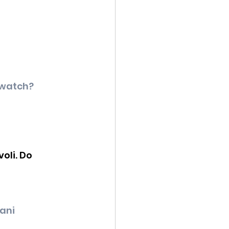
/watch?
oli. Do 
jani