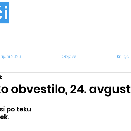
i
rijuni 2026
Objave
Knjiga
k
 obvestilo, 24. avgust
 si po teku
tek
.