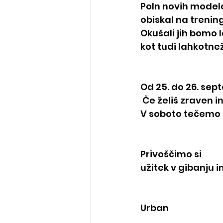
Poln novih modelo
obiskal na trening
Okušali jih bomo l
kot tudi lahkotnež
Od 25. do 26. sep
 Če želiš zraven in
V soboto tečemo n
Privoščimo si
užitek v gibanju i
Urban