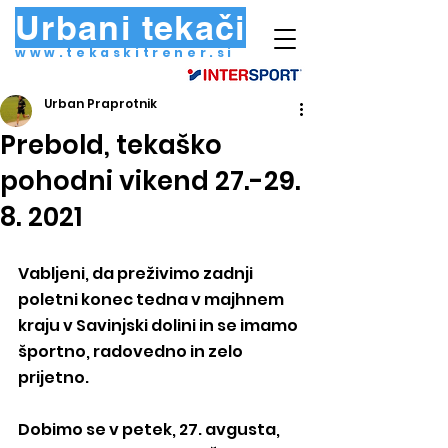
Urbani tekači
www.tekaskitrener.si
Urban Praprotnik
Prebold, tekaško
pohodni vikend 27.-29.
8. 2021
Vabljeni, da preživimo zadnji 
poletni konec tedna v majhnem 
kraju v Savinjski dolini in se imamo 
športno, radovedno in zelo 
prijetno.
Dobimo se v petek, 27. avgusta, 