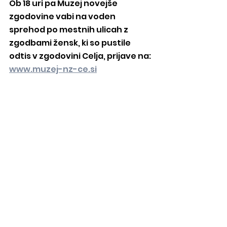
Ob 18 uri pa Muzej novejše 
zgodovine vabi na voden 
sprehod po mestnih ulicah z 
zgodbami žensk, ki so pustile 
odtis v zgodovini Celja, prijave na: 
www.muzej-nz-ce.si