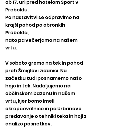
ob 17. uri pred hotelom Šport v 
Preboldu.
Po nastavitvi se odpravimo na 
krajši pohod po obronkih 
Prebolda,
nato pa večerjamo na našem 
vrtu.
V soboto gremo na tek in pohod 
proti Šmiglovi zidanici. Na 
začetku tudi posnamemo našo 
hojo in tek. Nadaljujemo na 
občinskem bazenu in našem 
vrtu, kjer bomo imeli 
okrepčevalnico in pa Urbanovo 
predavanje o tehniki teka in hoji z 
analizo posnetkov.