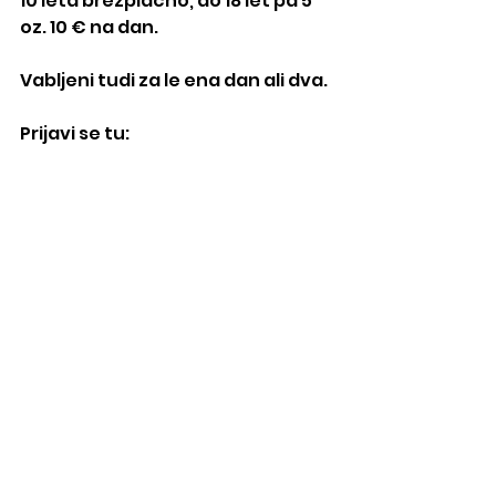
10 leta brezplačno, do 18 let pa 5 
oz. 10 € na dan. 
Vabljeni tudi za le ena dan ali dva.
Prijavi se tu: