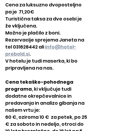
Cena za luksuzno dvoposteljno 
pa je  71,20€ 
Turistična taksa za dve osebi je 
že vključena.
Možno je plačilo z boni.
Rezervacije sprejema Janeta na 
tel 031628442 ali 
info@hotel-
prebold.si
.
V hotelu je tudi maserka, ki bo 
pripravljena na nas.
Cena tekaško-pohodnega 
programa
, ki vključuje tudi 
dodatne okrepčevalnice in 
predavanja in analizo gibanja na 
našem vrtu je: 
60 €, oziroma 10 €  za petek, po 25 
€ za soboto in nedeljo, otroci do 