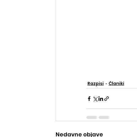
Razpisi
Članiki
Nedavne objave