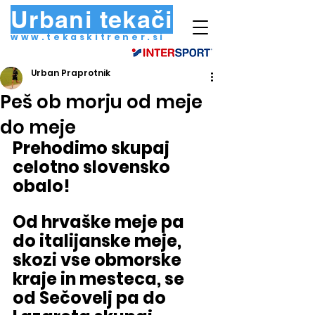
Urbani tekači
www.tekaskitrener.si
Urban Praprotnik
Peš ob morju od meje
do meje
Prehodimo skupaj 
celotno slovensko 
obalo!
Od hrvaške meje pa 
do italijanske meje, 
skozi vse obmorske 
kraje in mesteca, se 
od Sečovelj pa do 