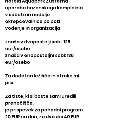
hotela Aquapark Žusterna
uporaba bazenskega kompleksa 
v soboto in nedeljo
okrepčevalnice po poti
vodenje in organizacija
znaša v dvopostelji sobi: 125 
eur/osebo
znaša v enoposteljni sobi: 136 
eur/osebo
Za dodatna ležišča in otroke mi 
piši.
Za tiste, ki si boste sami uredili 
prenočišče,
je prispevek za pohodni program 
20 EUR na dan, za dva dni 40 EUR.