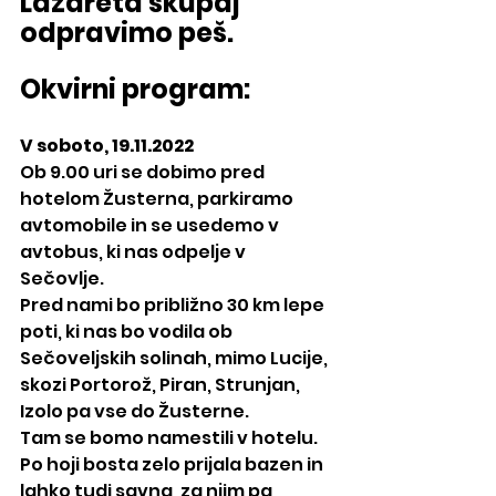
Lazareta skupaj 
odpravimo peš.
Okvirni program: 
V soboto, 19.11.2022
Ob 9.00 uri se dobimo pred 
hotelom Žusterna, parkiramo 
avtomobile in se usedemo v 
avtobus, ki nas odpelje v 
Sečovlje. 
Pred nami bo približno 30 km lepe 
poti, ki nas bo vodila ob 
Sečoveljskih solinah, mimo Lucije, 
skozi Portorož, Piran, Strunjan, 
Izolo pa vse do Žusterne.
Tam se bomo namestili v hotelu.
Po hoji bosta zelo prijala bazen in 
lahko tudi savna, za njim pa 