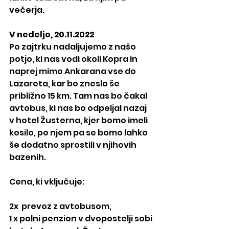
večerja.
V nedeljo, 20.11.2022
Po zajtrku nadaljujemo z našo 
potjo, ki nas vodi okoli Kopra in 
naprej mimo Ankarana vse do 
Lazareta, kar bo zneslo še 
približno 15 km. Tam nas bo čakal 
avtobus, ki nas bo odpeljal nazaj 
v hotel Žusterna, kjer bomo imeli 
kosilo, po njem pa se bomo lahko 
še dodatno sprostili v njihovih 
bazenih.
Cena, ki vključuje: 
2x  prevoz z avtobusom, 
1 x polni penzion v dvopostelji sobi 