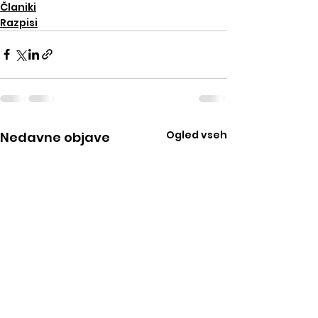
Članiki
Razpisi
Ogled vseh
Nedavne objave