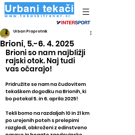
Urbani tekači
www.tekaskitrener.si
Urban Praprotnik
Brioni, 5.-6. 4. 2025
Brioni so nam najbližji 
rajski otok. Naj tudi 
vas očarajo!
Pridružite se nam na čudovitem 
tekaškem dogodku na Brionih, ki 
bo potekal 5. in 6. aprila 2025!
Tekli bomo na razdaljah 10 in 21 km 
po urejenih poteh s prelepimi 
razgledi, obkroženi z edinstveno 
naravo in bogato zgodovinsko 