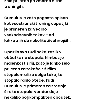
zelo prijeten pri zmerno hitrih 
treningih.
Cumulus je zato pogosto opisan 
kot vsestranski trening copat, ki 
je primeren za večino 
vsakodnevnih tekov – od 
lahkotnih do nekoliko živahnejših.
Opazila sva tudi nekaj razlik v 
občutku na stopalu. Nimbus je 
malenkost širši, zato je lahko zelo 
prijeten za tekače s širšim 
stopalom ali za dolge teke, ko 
stopalo rahlo oteče. Tudi 
Cumulus je primeren za srednje 
široka stopala, vendar daje 
nekoliko bolj kompakten občutek.