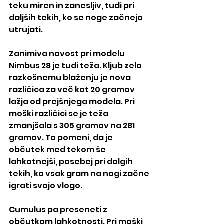
teku miren in zanesljiv, tudi pri 
daljših tekih, ko se noge začnejo 
utrujati.
Zanimiva novost pri modelu 
Nimbus 28 je tudi teža. Kljub zelo 
razkošnemu blaženju je nova 
različica za več kot 20 gramov 
lažja od prejšnjega modela. Pri 
moški različici se je teža 
zmanjšala s 305 gramov na 281 
gramov. To pomeni, da je 
občutek med tekom še 
lahkotnejši, posebej pri dolgih 
tekih, ko vsak gram na nogi začne 
igrati svojo vlogo.
Cumulus pa preseneti z 
občutkom lahkotnosti. Pri moški 