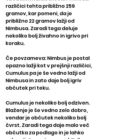
različici tehta približno 259 
gramov, kar pomeni, da je 
približno 22 gramov lažji od 
Nimbusa. Zaradi tega deluje 
nekoliko bolj živahno in igrivo pri 
koraku.
Če povzameva: Nimbus je postal 
opazno lažji kot v prejšnji različici, 
Cumulus pa je še vedno lažji od 
Nimbusa in zato daje bolj igriv 
občutek pri teku.
Cumulus je nekoliko bolj odziven. 
Blaženje je še vedno zelo dobro, 
vendar je občutek nekoliko bolj 
čvrst. Zaradi tega daje malo več 
občutka za podlago in je lahko 