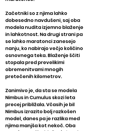
Začetniki so z njima lahko 
dobesedno navdušeni, saj oba 
modela nudita izjemno blaženje 
in lahkotnost. Na drugi strani pa 
se lahko maratonci zanesejo 
nanju, ko nabirajo večjo količino 
osnovnega teka. Blaženje ščiti 
stopala pred prevelikimi 
obremenitvami mnogih 
pretečenih kilometrov.
Zanimivo je, da sta se modela 
Nimbus in Cumulus skozi leta 
precej približala. Včasih je bil 
Nimbus izrazito bolj razkošen 
model, danes pa je razlika med 
njima manjša kot nekoč. Oba 