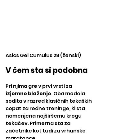
Asics Gel Cumulus 28 (ženski)
V čem sta si podobna
Pri njima gre v prvi vrsti za 
izjemno blaženje
. Oba modela 
sodita v razred klasičnih tekaških 
copat za redne treninge, ki sta 
namenjena najširšemu krogu 
tekačev. Primerna sta za 
začetnike kot tudi za vrhunske 
maratonce.