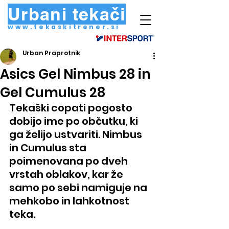
Urbani tekači
www.tekaskitrener.si
Urban Praprotnik
Asics Gel Nimbus 28 in
Gel Cumulus 28
Tekaški copati pogosto 
dobijo ime po občutku, ki 
ga želijo ustvariti. Nimbus 
in Cumulus sta 
poimenovana po dveh 
vrstah oblakov, kar že 
samo po sebi namiguje na 
mehkobo in lahkotnost 
teka.