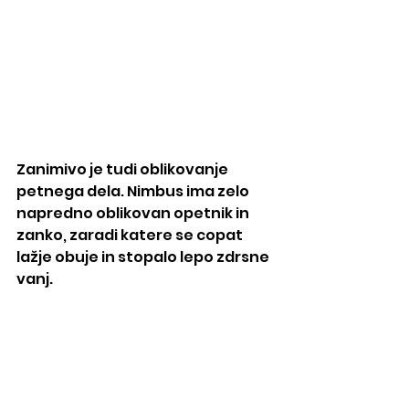
Zanimivo je tudi oblikovanje 
petnega dela. Nimbus ima zelo 
napredno oblikovan opetnik in 
zanko, zaradi katere se copat 
lažje obuje in stopalo lepo zdrsne 
vanj. 
Za kakšen tek sta 
najprimernejša?