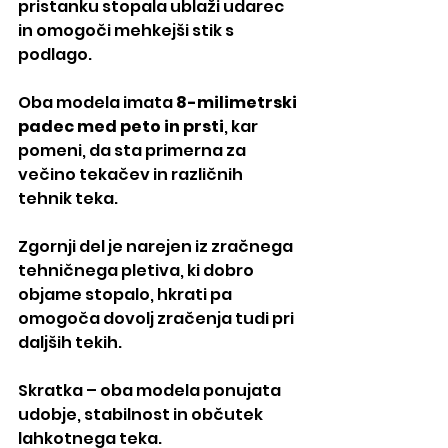
pristanku stopala ublaži udarec 
in omogoči mehkejši stik s 
podlago.
Oba modela imata 
8-milimetrski 
padec med peto in prsti
, kar 
pomeni, da sta primerna za 
večino tekačev in različnih 
tehnik teka.
Zgornji del je narejen iz zračnega 
tehničnega pletiva, ki dobro 
objame stopalo, hkrati pa 
omogoča dovolj zračenja tudi pri 
daljših tekih.
Skratka – oba modela ponujata 
udobje, stabilnost in občutek 
lahkotnega teka.