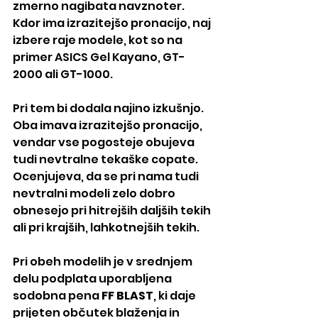
zmerno nagibata navznoter. 
Kdor ima izrazitejšo pronacijo, naj 
izbere raje modele, kot so na 
primer ASICS Gel Kayano, GT-
2000 ali GT-1000.
Pri tem bi dodala najino izkušnjo. 
Oba imava izrazitejšo pronacijo, 
vendar vse pogosteje obujeva 
tudi nevtralne tekaške copate. 
Ocenjujeva, da se pri nama tudi 
nevtralni modeli zelo dobro 
obnesejo pri hitrejših daljših tekih 
ali pri krajših, lahkotnejših tekih.
Pri obeh modelih je v srednjem 
delu podplata uporabljena 
sodobna pena 
FF BLAST
, ki daje 
prijeten občutek blaženja in 