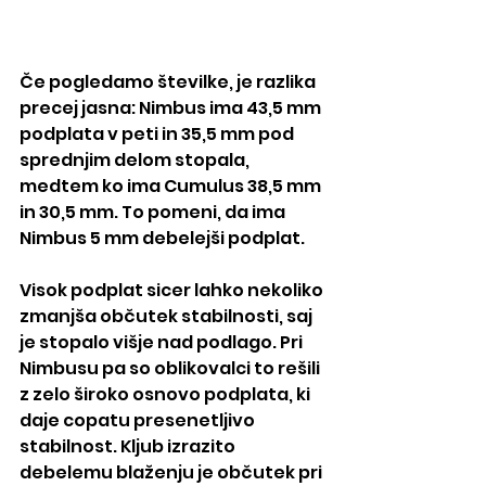
Če pogledamo številke, je razlika 
precej jasna: Nimbus ima 43,5 mm 
podplata v peti in 35,5 mm pod 
sprednjim delom stopala, 
medtem ko ima Cumulus 38,5 mm 
in 30,5 mm. To pomeni, da ima 
Nimbus 5 mm debelejši podplat.
Visok podplat sicer lahko nekoliko 
zmanjša občutek stabilnosti, saj 
je stopalo višje nad podlago. Pri 
Nimbusu pa so oblikovalci to rešili 
z zelo široko osnovo podplata, ki 
daje copatu presenetljivo 
stabilnost. Kljub izrazito 
debelemu blaženju je občutek pri 