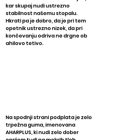
kar skupaj nudi ustrezno 
stabilnost našemu stopalu. 
Hkrati pa je dobro, da je pri tem 
opetnik ustrezno nizek, da pri 
končevanju odriva ne drgne ob 
ahilovo tetivo.
Na spodnji strani podplata je zelo 
trpežna guma, imenovana 
AHARPLUS, ki nudi zelo dober 
oprijem tudi na mokrih tleh.