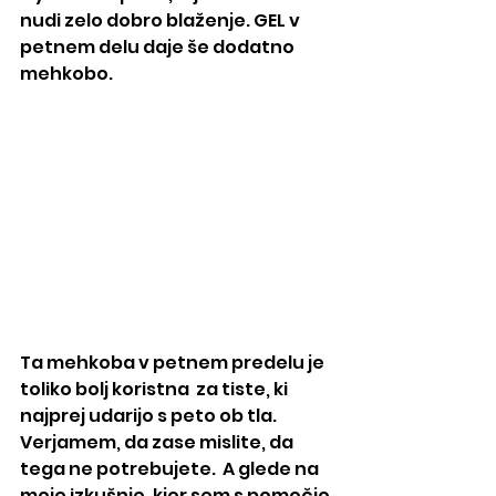
nudi zelo dobro blaženje. GEL v 
petnem delu daje še dodatno 
mehkobo.
Ta mehkoba v petnem predelu je 
toliko bolj koristna  za tiste, ki 
najprej udarijo s peto ob tla. 
Verjamem, da zase mislite, da 
tega ne potrebujete.  A glede na 
moje izkušnje, kjer sem s pomočjo 