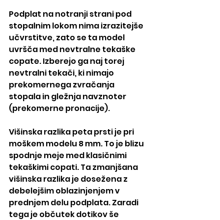
Podplat na notranji strani pod 
stopalnim lokom nima izrazitejše 
učvrstitve, zato se ta model 
uvršča med nevtralne tekaške 
copate. Izberejo ga naj torej 
nevtralni tekači, ki nimajo 
prekomernega zvračanja 
stopala in gležnja navznoter 
(prekomerne pronacije).
Višinska razlika peta prsti je pri 
moškem modelu 8 mm. To je blizu 
spodnje meje med klasičnimi 
tekaškimi copati. Ta zmanjšana 
višinska razlika je dosežena z 
debelejšim oblazinjenjem v 
prednjem delu podplata. Zaradi 
tega je občutek dotikov še 