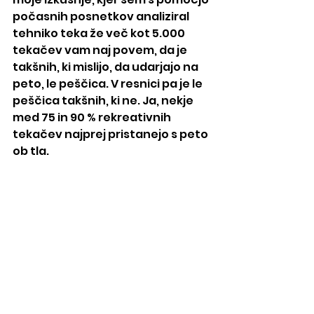
počasnih posnetkov analiziral 
tehniko teka že več kot 5.000 
tekačev vam naj povem, da je 
takšnih, ki mislijo, da udarjajo na 
peto, le peščica. V resnici pa je le 
peščica takšnih, ki ne. Ja, nekje 
med 75 in 90 % rekreativnih 
tekačev najprej pristanejo s peto 
ob tla.