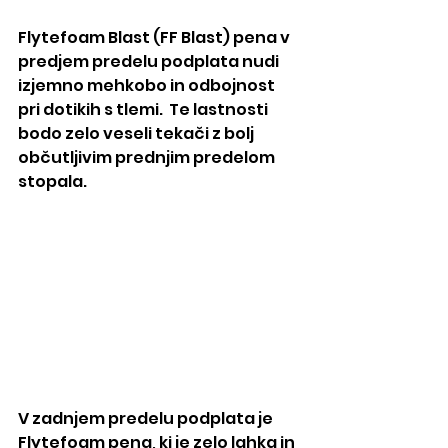
Flytefoam Blast (FF Blast) pena v 
predjem predelu podplata nudi 
izjemno mehkobo in odbojnost 
pri dotikih s tlemi.  Te lastnosti 
bodo zelo veseli tekači z bolj 
občutljivim prednjim predelom 
stopala.
V zadnjem predelu podplata je 
Flytefoam pena, ki je zelo lahka in 