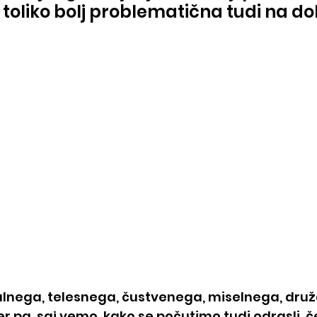
toliko bolj problematična tudi na dol
balnega, telesnega, čustvenega, miselnega, dru
cer pa, saj vemo, kako se počutimo tudi odrasli,