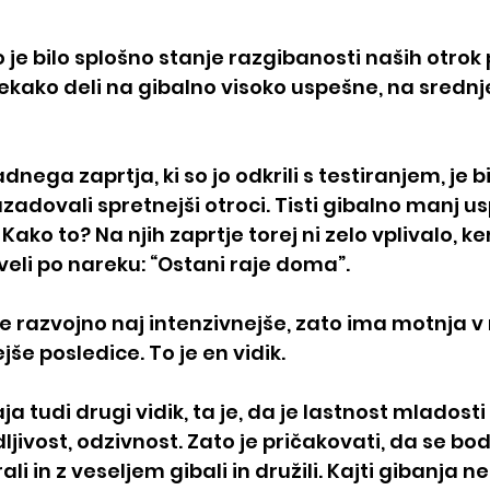
je bilo splošno stanje razgibanosti naših otrok 
kako deli na gibalno visoko uspešne, na srednje
ega zaprtja, ki so jo odkrili s testiranjem, je bi
zadovali spretnejši otroci. Tisti gibalno manj us
ako to? Na njih zaprtje torej ni zelo vplivalo, ker
veli po nareku: “Ostani raje doma”. 
e razvojno naj intenzivnejše, zato ima motnja v 
jše posledice. To je en vidik. 
a tudi drugi vidik, ta je, da je lastnost mladosti
ljivost, odzivnost. Zato je pričakovati, da se bo
rali in z veseljem gibali in družili. Kajti gibanja