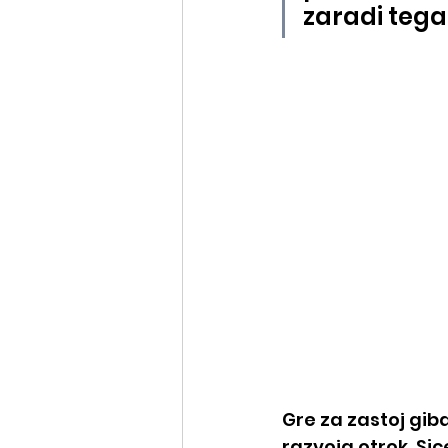
zaradi tega 
Gre za zastoj gi
razvoja otrok. Si