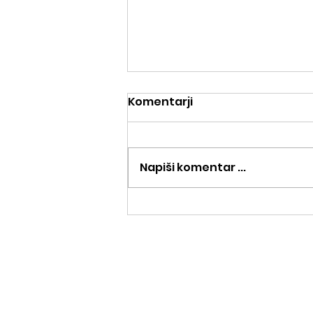
Komentarji
Napiši komentar ...
Tekaška delavnica,
11.9.2026, Ljubljana