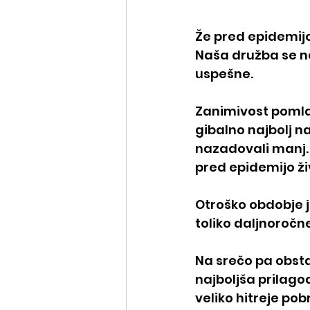
Že pred epidemijo 
Naša družba se ne
uspešne.
Zanimivost pomladn
gibalno najbolj na
nazadovali manj. K
pred epidemijo ži
Otroško obdobje j
toliko daljnoročne
Na srečo pa obstaj
najboljša prilagod
veliko hitreje pob