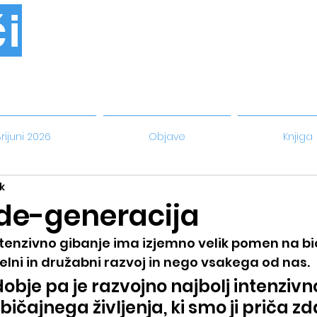
i
rijuni 2026
Objave
Knjiga
k
de-generacija
ntenzivno gibanje ima izjemno velik pomen na bio
selni in družabni razvoj in nego vsakega od nas.
bje pa je razvojno najbolj intenzivno,
bičajnega življenja, ki smo ji priča zd