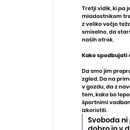
Tretji vidik, ki p
mladostnikom tren
z veliko večjo tež
smiselno, da star
naših otrok.
Kako spodbujati 
Da smo jim prepro
zgled. Da na prim
v gozdu, da z na
tem, kako bo lepo
športnimi vadbami 
izkoristili.
Svoboda ni 
dobro in v do