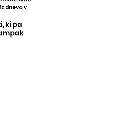
iz dneva v 
, ki pa 
 ampak 