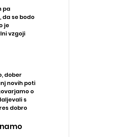
m pa 
, da se bodo 
 je 
ni vzgoji 
, dober 
j novih poti 
govarjamo o 
ljevali s 
 res dobro 
znamo 