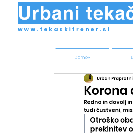
Urbani tekač
www.tekaskitrener.si
Domov
B
Urban Praprotni
Korona 
Redno in dovolj i
tudi čustveni, mi
Otroško obdo
prekinitev o