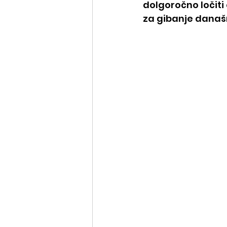
dolgoročno ločiti
za gibanje današ