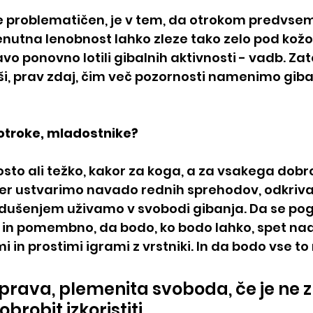
a je problematičen, je v tem, da otrokom predvse
utna lenobnost lahko zleze tako zelo pod kožo
avo ponovno lotili gibalnih aktivnosti - vadb. Zato
ši, prav zdaj, čim več pozornosti namenimo gibal
otroke, mladostnike?
sto ali težko, kakor za koga, a za vsakega dobro
er ustvarimo navado rednih sprehodov, odkrivan
vdušenjem uživamo v svobodi gibanja. Da se po
 in pomembno, da bodo, ko bodo lahko, spet nada
in prostimi igrami z vrstniki. In da bodo vse to
prava, plemenita svoboda, če je ne 
brobit izkoristiti.