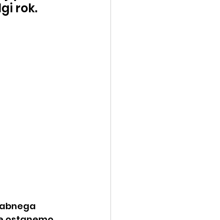
gi rok.
žabnega 
 če ostanemo 