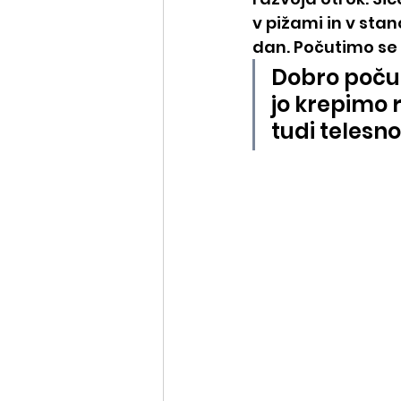
v pižami in v stan
dan. Počutimo se 
Dobro počutj
jo krepimo 
tudi telesn