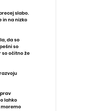
precej slabo. 
 in na nizko 
la, da so 
pešni so 
 so očitno že 
razvoju 
 prav 
do lahko 
 ne moremo 