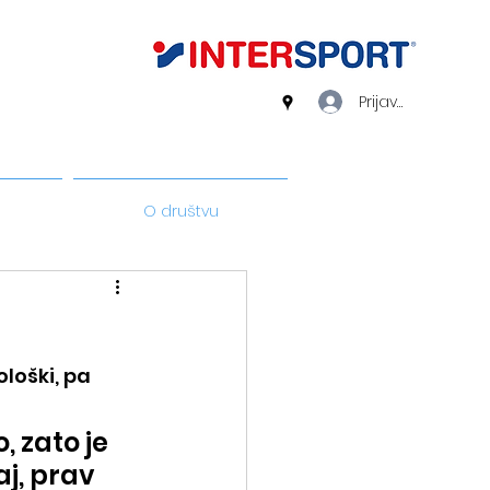
Prijava
O društvu
loški, pa 
 zato je 
aj, prav 