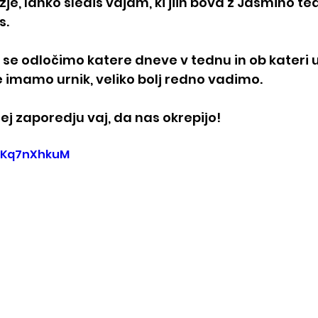
ažje, lahko slediš vajam, ki jiih bova z Jasmino t
s.
 se odločimo katere dneve v tednu in ob kateri 
Če imamo urnik, veliko bolj redno vadimo.
ej zaporedju vaj, da nas okrepijo!
c7Kq7nXhkuM