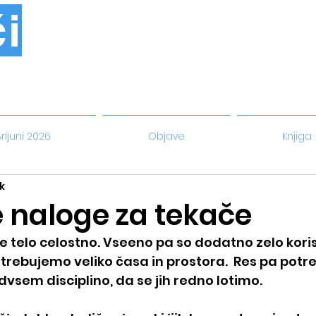
i
rijuni 2026
Objave
Knjiga
k
naloge za tekače
e telo celostno. Vseeno pa so dodatno zelo koris
potrebujemo veliko časa in prostora.  Res pa pot
dvsem disciplino, da se jih redno lotimo. 