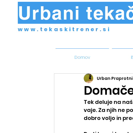
Urbani tekač
www.tekaskitrener.si
Domov
B
Urban Praprotni
Domače 
Tek deluje na naš
vaje. Za njih ne 
dobro voljo in pre