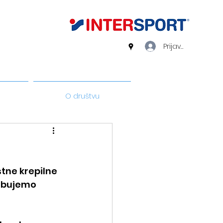
Prijava
O društvu
tne krepilne 
rebujemo 