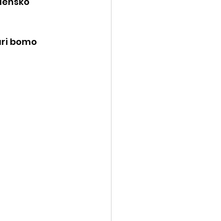
edensko 
uri bomo 