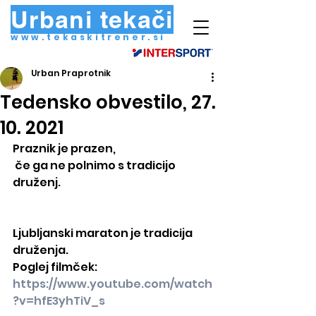
Urbani tekači
www.tekaskitrener.si
Urban Praprotnik
Tedensko obvestilo, 27.
10. 2021
Praznik je prazen,
 če ga ne polnimo s tradicijo 
druženj.
Ljubljanski maraton je tradicija 
druženja.
Poglej filmček: 
https://www.youtube.com/watch
?v=hfE3yhTiV_s