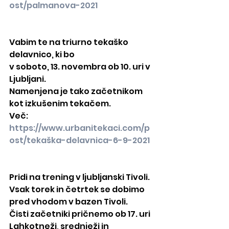
ost/palmanova-2021
Vabim te na triurno tekaško 
delavnico, ki bo
v soboto, 13. novembra ob 10. uri v 
Ljubljani.
Namenjena je tako začetnikom 
kot izkušenim tekačem.
Več: 
https://www.urbanitekaci.com/p
ost/tekaška-delavnica-6-9-2021
Pridi na trening v ljubljanski Tivoli.
Vsak torek in četrtek se dobimo 
pred vhodom v bazen Tivoli.
Čisti začetniki pričnemo ob 17. uri
Lahkotneži, srednježi in 