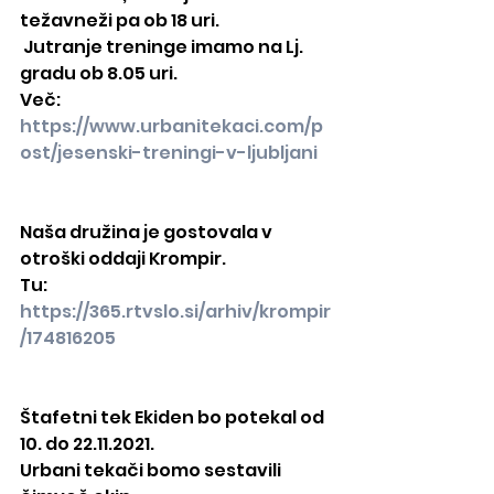
težavneži pa ob 18 uri.
 Jutranje treninge imamo na Lj. 
gradu ob 8.05 uri.
Več: 
https://www.urbanitekaci.com/p
ost/jesenski-treningi-v-ljubljani
Naša družina je gostovala v 
otroški oddaji Krompir.
Tu: 
https://365.rtvslo.si/arhiv/krompir
/174816205
Štafetni tek Ekiden bo potekal od 
10. do 22.11.2021.
Urbani tekači bomo sestavili 