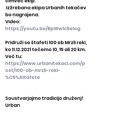
čimveč ekip.
 Izžrebana ekipa Urbanih tekačev 
bo nagrajena.
Video: 
https://youtu.be/BpWw1c5e1cg
Pridruži se štafeti 100 ob Mrzli reki,
ko 11.12.2021 tečemo 10, 15 ali 20 km.
Več tu: 
https://www.urbanitekaci.com/p
ost/100-ob-mrzli-reki-
%C5%A1tafete
Soustvarjajmo tradicijo druženj!
Urban