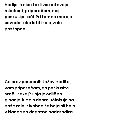
hodijo in niso tekli vse od svoje 
mladosti, priporočam, naj 
poskusijo teči. Pri tem se morajo 
seveda teka lotiti zelo, zelo 
postopno.
Če brez posebnih težav hodite, 
vam priporočam, da poskusite 
steči. Zakaj? Hoja je odlično 
gibanje, ki zelo dobro učinkuje na 
naše telo. Živahnejša hoja ali hoja 
v klanec pa dodatno nadgradita 