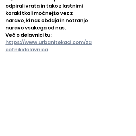
odpirali vrata in tako z lastnimi 
koraki tkali močnejšo vez z 
naravo, ki nas obdaja in notranjo 
naravo vsakega od nas.
Več o delavnici tu: 
https://www.urbanitekaci.com/za
cetnikidelavnica
Urban Praprotnik
Helena je poleti 2020 pritekla do 
cilja življenja, pustila je živahno 
sled, ki utripa v mnogih od nas. 
Pred tremi leti smo jo za njen 89. 
rojstni dan obiskali. Poglejte, kaj 
nam je povedala: