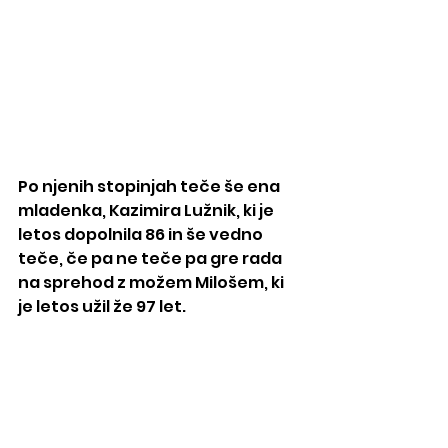
Po njenih stopinjah teče še ena 
mladenka, Kazimira Lužnik, ki je 
letos dopolnila 86 in še vedno 
teče, če pa ne teče pa gre rada 
na sprehod z možem Milošem, ki 
je letos užil že 97 let.