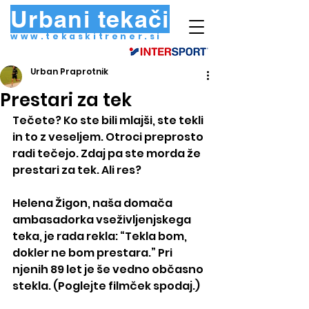
Urbani tekači
www.tekaskitrener.si
Urban Praprotnik
Prestari za tek
Tečete? Ko ste bili mlajši, ste tekli 
in to z veseljem. Otroci preprosto 
radi tečejo. Zdaj pa ste morda že 
prestari za tek. Ali res?
Helena Žigon, naša domača 
ambasadorka vseživljenjskega 
teka, je rada rekla: “Tekla bom, 
dokler ne bom prestara.” Pri 
njenih 89 let je še vedno občasno 
stekla. (Poglejte filmček spodaj.)