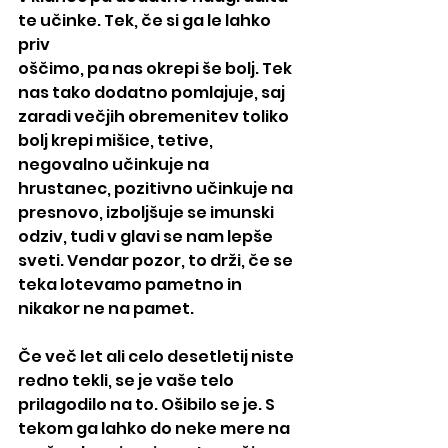
te učinke. Tek, če si ga le lahko 
priv
oščimo, pa nas okrepi še bolj. Tek 
nas tako dodatno pomlajuje, saj 
zaradi večjih obremenitev toliko 
bolj krepi mišice, tetive, 
negovalno učinkuje na 
hrustanec, pozitivno učinkuje na 
presnovo, izboljšuje se imunski 
odziv, tudi v glavi se nam lepše 
sveti. Vendar pozor, to drži, če se 
teka lotevamo pametno in 
nikakor ne na pamet.
Če več let ali celo desetletij niste 
redno tekli, se je vaše telo 
prilagodilo na to. Ošibilo se je. S 
tekom ga lahko do neke mere na 