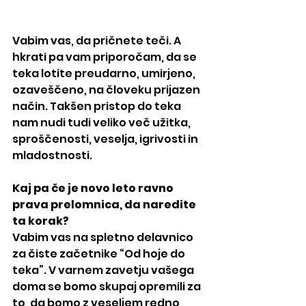
Vabim vas, da pričnete teči. A 
hkrati pa vam priporočam, da se 
teka lotite preudarno, umirjeno, 
ozaveščeno, na človeku prijazen 
način. Takšen pristop do teka 
nam nudi tudi veliko več užitka, 
sproščenosti, veselja, igrivosti in 
mladostnosti.
Kaj pa če je novo leto ravno 
prava prelomnica, da naredite 
ta korak?
Vabim vas na spletno delavnico 
za čiste začetnike “Od hoje do 
teka”. V varnem zavetju vašega 
doma se bomo skupaj opremili za 
to, da bomo z veseljem redno 