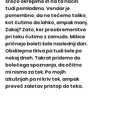
srečo okrepimo in na ta način 
tudi pomladimo. Vendar je 
pomembno, da ne tečemo toliko, 
kot čutimo da lahko, ampak manj. 
Zakaj? Zato, ker preobremenitve 
pri teku čutimo z zamudo. Mišice 
pričnejo boleti šele naslednji dan. 
Obsklepna tkiva pa tudi šele po 
nekaj dneh. Takrat pridemo do 
bolečega spoznanja, da očitno 
mi nismo za tek. Po mojih 
izkušnjah pa ni kriv tek, ampak 
preveč zaletav pristop do teka.