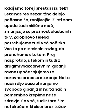
Kdaj smo torej prestari za tek?
Leta nas res nezadržno delajo 
počasnejše, ranljivejše. Z leti nam 
upada tudi mišična moč, 
zmanjšuje se prožnost elastičnih 
tkiv. Za obnovo telesa 
potrebujemo tudi več počitka. 
Vse to pa ni smiseln razlog, da 
prenehamo s tekom. Prej 
nasprotno, s tekom in tudi z 
drugimi vsakodnevnimi gibanji 
ravno upočasnjujemo te 
naravne procese staranja. Na ta 
način dlje časa ohranjamo 
svobodo gibanja in na ta način 
pomembno krepimo naše 
zdravje. Še več, tudi starejšim 
netekačem, ki sicer brez težav 