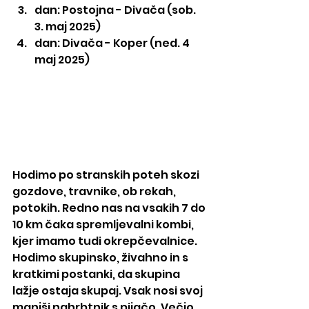
dan: Postojna - Divača (sob. 
3. maj 2025)
dan: Divača - Koper (ned. 4 
maj 2025)
Hodimo po stranskih poteh skozi 
gozdove, travnike, ob rekah, 
potokih. Redno nas na vsakih 7 do 
10 km čaka spremljevalni kombi, 
kjer imamo tudi okrepčevalnice. 
Hodimo skupinsko, živahno in s 
kratkimi postanki, da skupina 
lažje ostaja skupaj. Vsak nosi svoj 
manjši nahrbtnik s pijačo. Večjo 