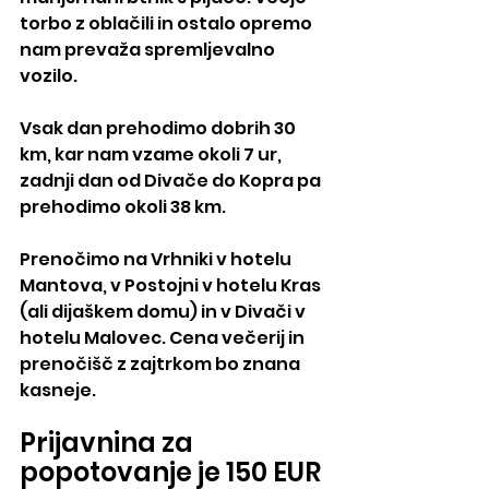
torbo z oblačili in ostalo opremo 
nam prevaža spremljevalno 
vozilo. 
Vsak dan prehodimo dobrih 30 
km, kar nam vzame okoli 7 ur, 
zadnji dan od Divače do Kopra pa 
prehodimo okoli 38 km. 
Prenočimo na Vrhniki v hotelu 
Mantova, v Postojni v hotelu Kras 
(ali dijaškem domu) in v Divači v 
hotelu Malovec. Cena večerij in 
prenočišč z zajtrkom bo znana 
kasneje.
Prijavnina za 
popotovanje je 150 EUR