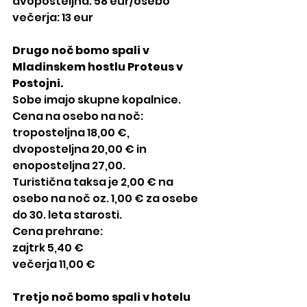
dvoposteljna: 58 eur/osebo
večerja: 13 eur
Drugo noč bomo spali v 
Mladinskem hostlu Proteus v 
Postojni.
Sobe imajo skupne kopalnice.
Cena na osebo na noč:
troposteljna 18,00 €,
dvoposteljna 20,00 € in
enoposteljna 27,00.
Turistična taksa je 2,00 € na 
osebo na noč oz. 1,00 € za osebe 
do 30. leta starosti.
Cena prehrane:
zajtrk 5,40 €
večerja 11,00 € 
Tretjo noč bomo spali v hotelu 