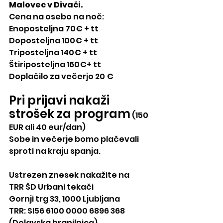
Malovec v Divači.
Cena na osebo na noč:
Enoposteljna 70€ + tt
Doposteljna 100€ + tt
Triposteljna 140€ + tt
Štiriposteljna 160€+ tt
Doplačilo za večerjo 20 €
Pri prijavi nakaži 
strošek za program
 (150 
EUR ali 40 eur/dan)
Sobe in večerje bomo plačevali 
sproti na kraju spanja.
Ustrezen znesek nakažite na
TRR ŠD Urbani tekači
Gornji trg 33, 1000 Ljubljana
TRR: SI56 6100 0000 6896 368 
(Delavska hranilnica),