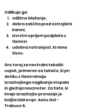
Odlikuje ga:
odlično blaženje,
dobra zaščita pred ostrejšimi 
kamni,
izvrstni oprijem podplata s 
tlemi in
udobna notranjost, ki nima 
šivov.
Gre torej za nevtralni tekaški 
copat, primeren za tekače, ki pri 
dotiku s tlemi nimajo 
izrazitejšega nagibanja stopala 
in gležnja navznoter. Za tiste, ki 
imajo izrazitejšo pronacijo je 
boljša izbira npr. Asics Gel - 
Trabuco 9.