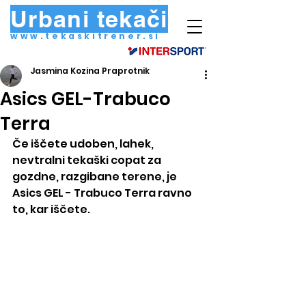
Urbani tekači
www.tekaskitrener.si
Jasmina Kozina Praprotnik
Asics GEL-Trabuco
Terra
Če iščete udoben, lahek, 
nevtralni tekaški copat za 
gozdne, razgibane terene, je 
Asics GEL - Trabuco Terra ravno 
to, kar iščete.