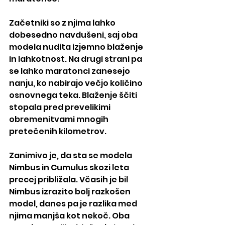
Začetniki so z njima lahko 
dobesedno navdušeni, saj oba 
modela nudita izjemno blaženje 
in lahkotnost. Na drugi strani pa 
se lahko maratonci zanesejo 
nanju, ko nabirajo večjo količino 
osnovnega teka. Blaženje ščiti 
stopala pred prevelikimi 
obremenitvami mnogih 
pretečenih kilometrov.
Zanimivo je, da sta se modela 
Nimbus in Cumulus skozi leta 
precej približala. Včasih je bil 
Nimbus izrazito bolj razkošen 
model, danes pa je razlika med 
njima manjša kot nekoč. Oba 