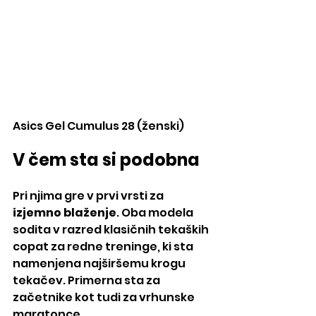
Asics Gel Cumulus 28 (ženski)
V čem sta si podobna
Pri njima gre v prvi vrsti za 
izjemno blaženje
. Oba modela 
sodita v razred klasičnih tekaških 
copat za redne treninge, ki sta 
namenjena najširšemu krogu 
tekačev. Primerna sta za 
začetnike kot tudi za vrhunske 
maratonce.