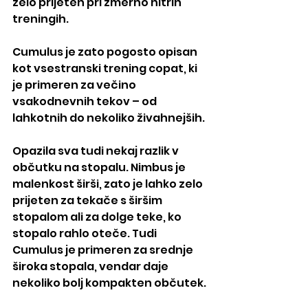
zelo prijeten pri zmerno hitrih 
treningih.
Cumulus je zato pogosto opisan 
kot vsestranski trening copat, ki 
je primeren za večino 
vsakodnevnih tekov – od 
lahkotnih do nekoliko živahnejših.
Opazila sva tudi nekaj razlik v 
občutku na stopalu. Nimbus je 
malenkost širši, zato je lahko zelo 
prijeten za tekače s širšim 
stopalom ali za dolge teke, ko 
stopalo rahlo oteče. Tudi 
Cumulus je primeren za srednje 
široka stopala, vendar daje 
nekoliko bolj kompakten občutek.