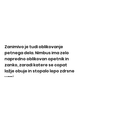
Zanimivo je tudi oblikovanje 
petnega dela. Nimbus ima zelo 
napredno oblikovan opetnik in 
zanko, zaradi katere se copat 
lažje obuje in stopalo lepo zdrsne 
vanj. 
Za kakšen tek sta 
najprimernejša?