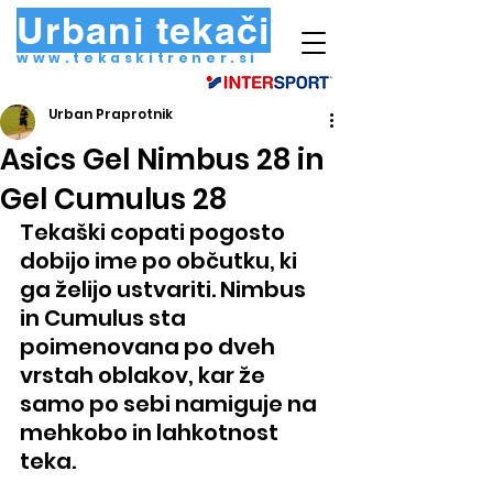
Urbani tekači
www.tekaskitrener.si
Urban Praprotnik
Asics Gel Nimbus 28 in
Gel Cumulus 28
Tekaški copati pogosto 
dobijo ime po občutku, ki 
ga želijo ustvariti. Nimbus 
in Cumulus sta 
poimenovana po dveh 
vrstah oblakov, kar že 
samo po sebi namiguje na 
mehkobo in lahkotnost 
teka.