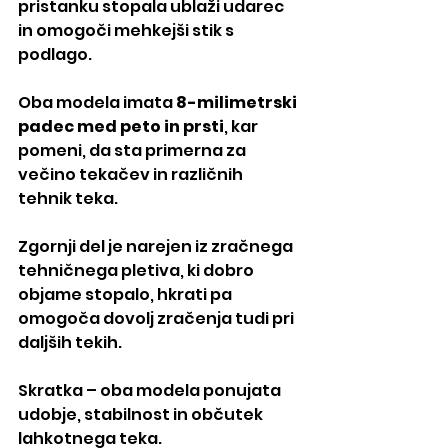
pristanku stopala ublaži udarec 
in omogoči mehkejši stik s 
podlago.
Oba modela imata 
8-milimetrski 
padec med peto in prsti
, kar 
pomeni, da sta primerna za 
večino tekačev in različnih 
tehnik teka.
Zgornji del je narejen iz zračnega 
tehničnega pletiva, ki dobro 
objame stopalo, hkrati pa 
omogoča dovolj zračenja tudi pri 
daljših tekih.
Skratka – oba modela ponujata 
udobje, stabilnost in občutek 
lahkotnega teka.