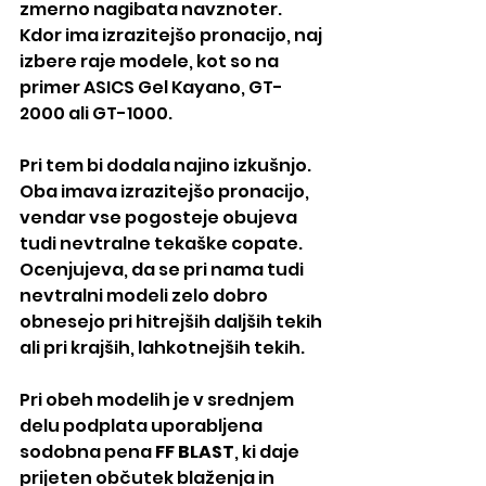
zmerno nagibata navznoter. 
Kdor ima izrazitejšo pronacijo, naj 
izbere raje modele, kot so na 
primer ASICS Gel Kayano, GT-
2000 ali GT-1000.
Pri tem bi dodala najino izkušnjo. 
Oba imava izrazitejšo pronacijo, 
vendar vse pogosteje obujeva 
tudi nevtralne tekaške copate. 
Ocenjujeva, da se pri nama tudi 
nevtralni modeli zelo dobro 
obnesejo pri hitrejših daljših tekih 
ali pri krajših, lahkotnejših tekih.
Pri obeh modelih je v srednjem 
delu podplata uporabljena 
sodobna pena 
FF BLAST
, ki daje 
prijeten občutek blaženja in 