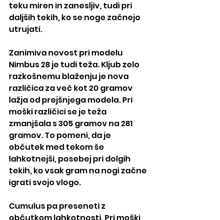
teku miren in zanesljiv, tudi pri 
daljših tekih, ko se noge začnejo 
utrujati.
Zanimiva novost pri modelu 
Nimbus 28 je tudi teža. Kljub zelo 
razkošnemu blaženju je nova 
različica za več kot 20 gramov 
lažja od prejšnjega modela. Pri 
moški različici se je teža 
zmanjšala s 305 gramov na 281 
gramov. To pomeni, da je 
občutek med tekom še 
lahkotnejši, posebej pri dolgih 
tekih, ko vsak gram na nogi začne 
igrati svojo vlogo.
Cumulus pa preseneti z 
občutkom lahkotnosti. Pri moški 