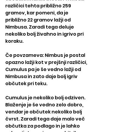
različici tehta približno 259 
gramov, kar pomeni, da je 
približno 22 gramov lažji od 
Nimbusa. Zaradi tega deluje 
nekoliko bolj živahno in igrivo pri 
koraku.
Če povzameva: Nimbus je postal 
opazno lažji kot v prejšnji različici, 
Cumulus pa je še vedno lažji od 
Nimbusa in zato daje bolj igriv 
občutek pri teku.
Cumulus je nekoliko bolj odziven. 
Blaženje je še vedno zelo dobro, 
vendar je občutek nekoliko bolj 
čvrst. Zaradi tega daje malo več 
občutka za podlago in je lahko 