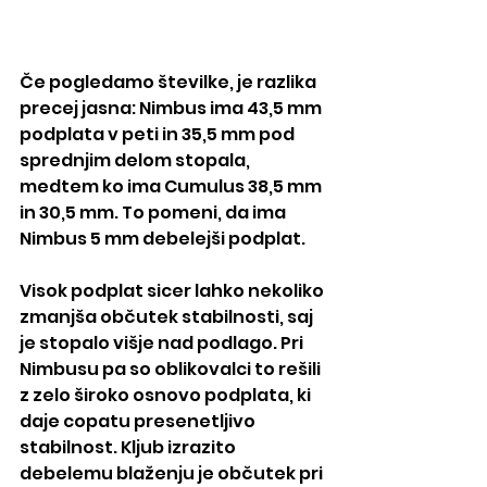
Če pogledamo številke, je razlika 
precej jasna: Nimbus ima 43,5 mm 
podplata v peti in 35,5 mm pod 
sprednjim delom stopala, 
medtem ko ima Cumulus 38,5 mm 
in 30,5 mm. To pomeni, da ima 
Nimbus 5 mm debelejši podplat.
Visok podplat sicer lahko nekoliko 
zmanjša občutek stabilnosti, saj 
je stopalo višje nad podlago. Pri 
Nimbusu pa so oblikovalci to rešili 
z zelo široko osnovo podplata, ki 
daje copatu presenetljivo 
stabilnost. Kljub izrazito 
debelemu blaženju je občutek pri 