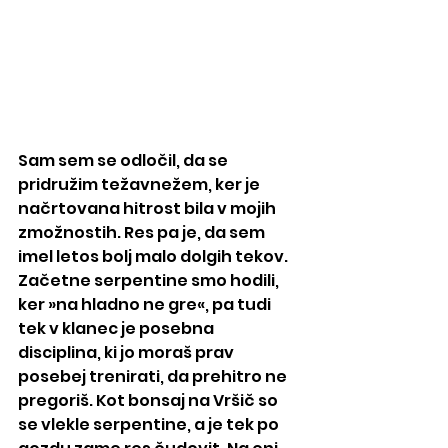
Sam sem se odločil, da se 
pridružim težavnežem, ker je 
načrtovana hitrost bila v mojih 
zmožnostih. Res pa je, da sem 
imel letos bolj malo dolgih tekov. 
Začetne serpentine smo hodili, 
ker »na hladno ne gre«, pa tudi 
tek v klanec je posebna 
disciplina, ki jo moraš prav 
posebej trenirati, da prehitro ne 
pregoriš. Kot bonsaj na Vršič so 
se vlekle serpentine, a je tek po 