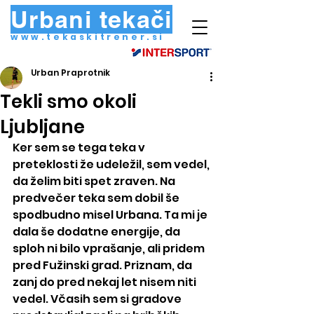
Urbani tekači
www.tekaskitrener.si
Urban Praprotnik
Tekli smo okoli
Ljubljane
Ker sem se tega teka v 
preteklosti že udeležil, sem vedel, 
da želim biti spet zraven. Na 
predvečer teka sem dobil še 
spodbudno misel Urbana. Ta mi je 
dala še dodatne energije, da 
sploh ni bilo vprašanje, ali pridem 
pred Fužinski grad. Priznam, da 
zanj do pred nekaj let nisem niti 
vedel. Včasih sem si gradove 