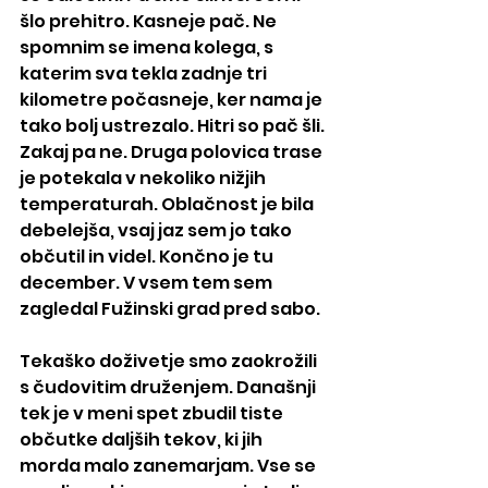
šlo prehitro. Kasneje pač. Ne 
spomnim se imena kolega, s 
katerim sva tekla zadnje tri 
kilometre počasneje, ker nama je 
tako bolj ustrezalo. Hitri so pač šli. 
Zakaj pa ne. Druga polovica trase 
je potekala v nekoliko nižjih 
temperaturah. Oblačnost je bila 
debelejša, vsaj jaz sem jo tako 
občutil in videl. Končno je tu 
december. V vsem tem sem 
zagledal Fužinski grad pred sabo.
Tekaško doživetje smo zaokrožili 
s čudovitim druženjem. Današnji 
tek je v meni spet zbudil tiste 
občutke daljših tekov, ki jih 
morda malo zanemarjam. Vse se 