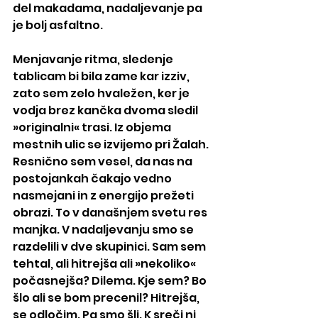
del makadama, nadaljevanje pa 
je bolj asfaltno.
Menjavanje ritma, sledenje 
tablicam bi bila zame kar izziv, 
zato sem zelo hvaležen, ker je 
vodja brez kančka dvoma sledil 
»originalni« trasi. Iz objema 
mestnih ulic se izvijemo pri Žalah. 
Resnično sem vesel, da nas na 
postojankah čakajo vedno 
nasmejani in z energijo prežeti 
obrazi. To v današnjem svetu res 
manjka. V nadaljevanju smo se 
razdelili v dve skupinici. Sam sem 
tehtal, ali hitrejša ali »nekoliko« 
počasnejša? Dilema. Kje sem? Bo 
šlo ali se bom precenil? Hitrejša, 
se odločim. Pa smo šli. K sreči ni 