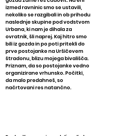
gozdu zame res čudovit. Na eni 
izmed ravninic smo se ustavili, 
nekoliko se razgibali in ob prihodu 
naslednje skupine pod vodstvom 
Urbana, ki nam je dihala za 
ovratnik, šli naprej. Kaj hitro smo 
bili iz gozda in po poti pritekli do 
prve postojanke na Uršičevem 
štradonu, blizu mojega bivališča. 
Priznam, da so postojanke vedno 
organizirane vrhunsko. Počitki, 
da malo predahneš, so 
načrtovani res natančno.