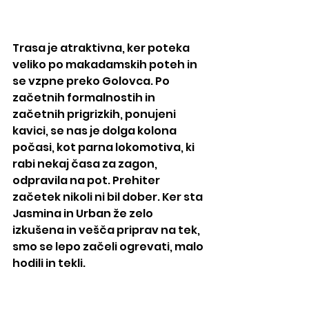
Trasa je atraktivna, ker poteka 
veliko po makadamskih poteh in 
se vzpne preko Golovca. Po 
začetnih formalnostih in 
začetnih prigrizkih, ponujeni 
kavici, se nas je dolga kolona 
počasi, kot parna lokomotiva, ki 
rabi nekaj časa za zagon, 
odpravila na pot. Prehiter 
začetek nikoli ni bil dober. Ker sta 
Jasmina in Urban že zelo 
izkušena in vešča priprav na tek, 
smo se lepo začeli ogrevati, malo 
hodili in tekli. 