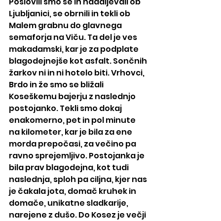
Poslovili smo se in nadaljevali ob 
Ljubljanici, se obrnili in tekli ob 
Malem grabnu do glavnega 
semaforja na Viču. Ta del je ves 
makadamski, kar je za podplate 
blagodejnejše kot asfalt. Sončnih 
žarkov ni in ni hotelo biti. Vrhovci, 
Brdo in že smo se bližali 
Koseškemu bajerju z naslednjo 
postojanko. Tekli smo dokaj 
enakomerno, pet in pol minute 
na kilometer, kar je bila za ene 
morda prepočasi, za večino pa 
ravno sprejemljivo. Postojanka je 
bila prav blagodejna, kot tudi 
naslednja, sploh pa ciljna, kjer nas 
je čakala jota, domač kruhek in 
domače, unikatne sladkarije, 
narejene z dušo. Do Kosez je večji 