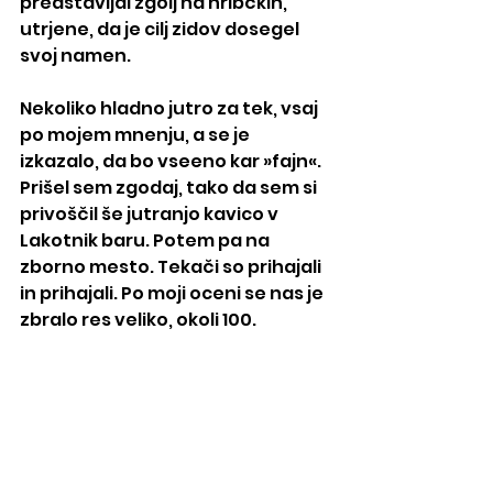
predstavljal zgolj na hribčkih, 
utrjene, da je cilj zidov dosegel 
svoj namen.
Nekoliko hladno jutro za tek, vsaj 
po mojem mnenju, a se je 
izkazalo, da bo vseeno kar »fajn«. 
Prišel sem zgodaj, tako da sem si 
privoščil še jutranjo kavico v 
Lakotnik baru. Potem pa na 
zborno mesto. Tekači so prihajali 
in prihajali. Po moji oceni se nas je 
zbralo res veliko, okoli 100. 