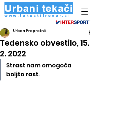
Urbani tekači
www.tekaskitrener.si
Urban Praprotnik
Tedensko obvestilo, 15.
2. 2022
St
rast
 nam omogoča
boljšo 
rast
.