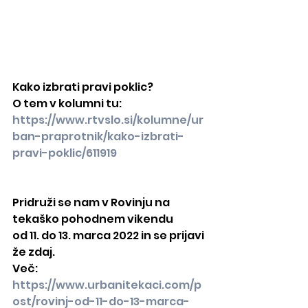
Kako izbrati pravi poklic?
O tem v kolumni tu: 
https://www.rtvslo.si/kolumne/ur
ban-praprotnik/kako-izbrati-
pravi-poklic/611919
Pridruži se nam v Rovinju na 
tekaško pohodnem vikendu
od 11. do 13. marca 2022 in se prijavi 
že zdaj.
Več: 
https://www.urbanitekaci.com/p
ost/rovinj-od-11-do-13-marca-