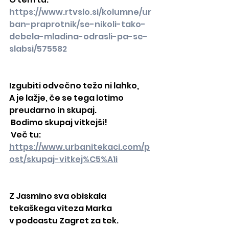
https://www.rtvslo.si/kolumne/ur
ban-praprotnik/se-nikoli-tako-
debela-mladina-odrasli-pa-se-
slabsi/575582
Izgubiti odvečno težo ni lahko,
A je lažje, če se tega lotimo 
preudarno in skupaj.
 Bodimo skupaj vitkejši!
 Več tu: 
https://www.urbanitekaci.com/p
ost/skupaj-vitkej%C5%A1i
Z Jasmino sva obiskala 
tekaškega viteza Marka
v podcastu Zagret za tek.