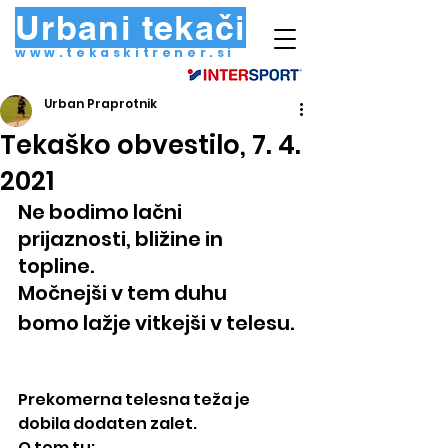
Urbani tekači
www.tekaskitrener.si
Urban Praprotnik
Tekaško obvestilo, 7. 4.
2021
Ne bodimo lačni 
prijaznosti, bližine in 
topline.
Močnejši v tem duhu
bomo lažje vitkejši v telesu.
Prekomerna telesna teža je 
dobila dodaten zalet.
O tem tu: