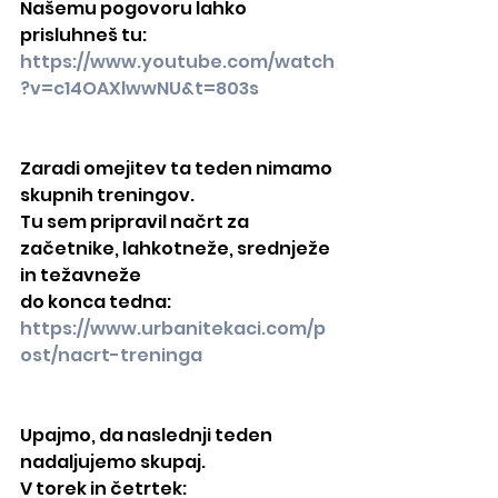
Našemu pogovoru lahko 
prisluhneš tu:
https://www.youtube.com/watch
?v=c14OAXlwwNU&t=803s
Zaradi omejitev ta teden nimamo 
skupnih treningov.
Tu sem pripravil načrt za 
začetnike, lahkotneže, srednježe 
in težavneže
do konca tedna:
https://www.urbanitekaci.com/p
ost/nacrt-treninga
Upajmo, da naslednji teden 
nadaljujemo skupaj.
V torek in četrtek: