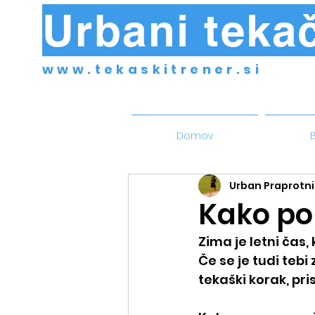
Urbani tekač
www.tekaskitrener.si
Domov
B
Urban Praprotni
Kako po
Zima je letni čas
Če se je tudi tebi
tekaški korak, pri