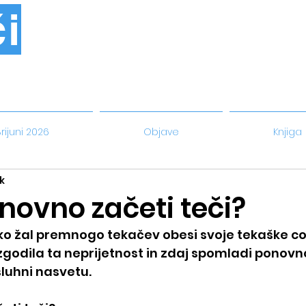
i
rijuni 2026
Objave
Knjiga
k
novno začeti teči?
, ko žal premnogo tekačev obesi svoje tekaške co
 zgodila ta neprijetnost in zdaj spomladi ponovn
sluhni nasvetu.