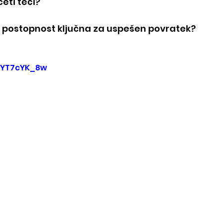
eti teči?
a postopnost ključna za uspešen povratek?
uzYT7cYK_8w