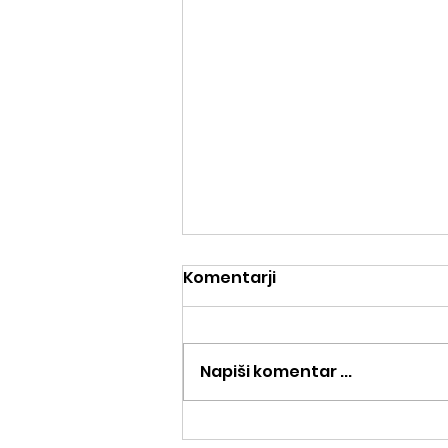
Komentarji
Napiši komentar ...
Tekaška delavnica,